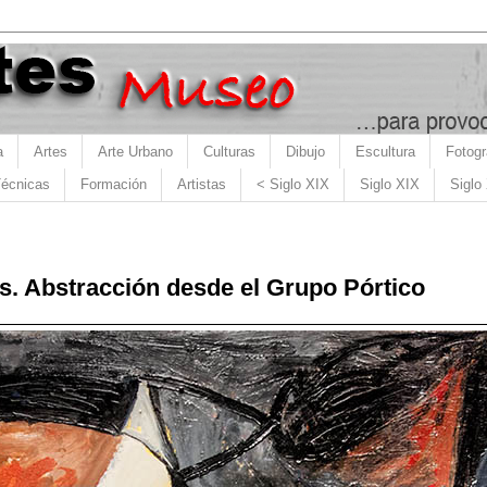
a
Artes
Arte Urbano
Culturas
Dibujo
Escultura
Fotogr
écnicas
Formación
Artistas
< Siglo XIX
Siglo XIX
Siglo
s. Abstracción desde el Grupo Pórtico