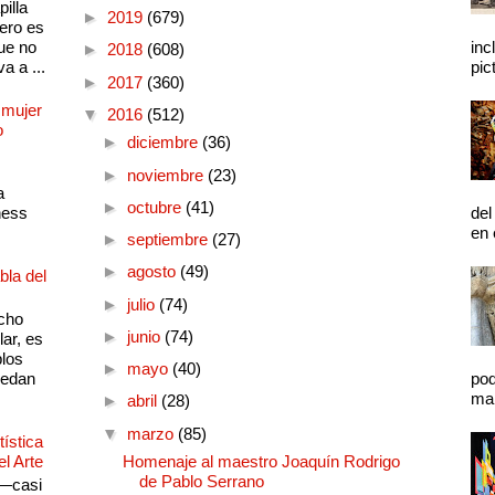
illa
►
2019
(679)
pero es
ue no
inc
►
2018
(608)
a a ...
pic
►
2017
(360)
 mujer
▼
2016
(512)
o
►
diciembre
(36)
►
noviembre
(23)
a
►
octubre
(41)
ness
del
en 
►
septiembre
(27)
►
agosto
(49)
bla del
►
julio
(74)
cho
►
junio
(74)
lar, es
plos
►
mayo
(40)
quedan
pod
mal
►
abril
(28)
▼
marzo
(85)
ística
el Arte
Homenaje al maestro Joaquín Rodrigo
de Pablo Serrano
 —casi