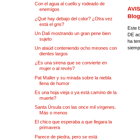
Con el agua al cuello y rodeado de
AVIS
enemigos
Blog
¿Qué hay debajo del color? ¿Otra vez
está el gris?
Este b
Un Dalí mostrando un gran pene bien
DE ac
sujeto
ha ten
siempr
Un ataúd conteniendo ocho mirones con
dientes largos
¿Es una sirena que se convierte en
mujer o al revés?
Pat Maller y su mirada sobre la niebla
llena de humor
Es una hoja vieja o ya está camino de la
muerte?
Santa Úrsula con las once mil vírgenes.
Más o menos
El chico que esperaba a que llegara la
primavera
Parece de piedra, pero se está