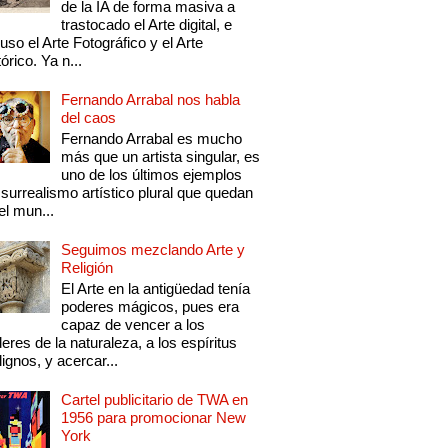
de la IA de forma masiva a
trastocado el Arte digital, e
luso el Arte Fotográfico y el Arte
tórico. Ya n...
Fernando Arrabal nos habla
del caos
Fernando Arrabal es mucho
más que un artista singular, es
uno de los últimos ejemplos
 surrealismo artístico plural que quedan
el mun...
Seguimos mezclando Arte y
Religión
El Arte en la antigüedad tenía
poderes mágicos, pues era
capaz de vencer a los
eres de la naturaleza, a los espíritus
ignos, y acercar...
Cartel publicitario de TWA en
1956 para promocionar New
York