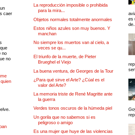
s
La reproducción imposible o prohibida
 un
para la mira...
as caer
avi
es 
Objetos normales totalmente anormales
de.
Estos niños azules son muy buenos. Y
manchan
s
No siempre los muertos van al cielo, a
 que
veces se qu...
e no
El triunfo de la muerte, de Pieter
que no
Brueghel el Viejo
rep
sen
La buena ventura, de Georges de la Tour
Dime
¿Para qué sirve el Arte? ¿Cúal es el
 quien
valor del Arte?
La memoria triste de René Magritte ante
la guerra
Verdes tonos oscuros de la húmeda piel
uelve.
Goy
rep
Un gorila que no sabemos si es
peligroso o amigo
Joan
Es una mujer que huye de las violencias