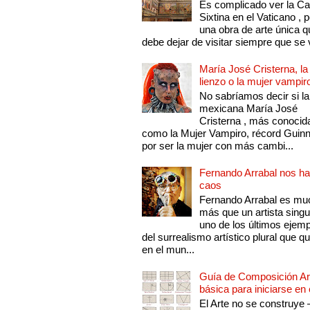
Es complicado ver la Cap
Sixtina en el Vaticano , 
una obra de arte única q
debe dejar de visitar siempre que se v
María José Cristerna, la
lienzo o la mujer vampir
No sabríamos decir si la
mexicana María José
Cristerna , más conocid
como la Mujer Vampiro, récord Guin
por ser la mujer con más cambi...
Fernando Arrabal nos ha
caos
Fernando Arrabal es mu
más que un artista singu
uno de los últimos ejem
del surrealismo artístico plural que 
en el mun...
Guía de Composición Art
básica para iniciarse en 
El Arte no se construye