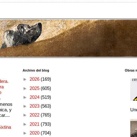
Archivo del blog
Obras 
►
2026
(169)
dera.
ra
►
2025
(605)
o
►
2024
(519)
o
 menos
►
2023
(563)
ica, y
Und
►
2022
(765)
ar....
►
2021
(793)
ixtina
►
2020
(704)