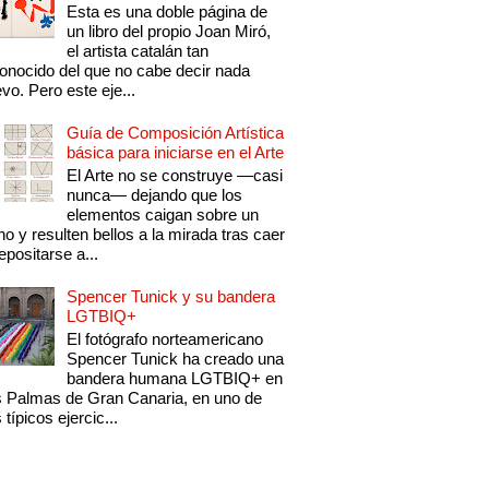
Esta es una doble página de
un libro del propio Joan Miró,
el artista catalán tan
onocido del que no cabe decir nada
vo. Pero este eje...
Guía de Composición Artística
básica para iniciarse en el Arte
El Arte no se construye —casi
nunca— dejando que los
elementos caigan sobre un
no y resulten bellos a la mirada tras caer
epositarse a...
Spencer Tunick y su bandera
LGTBIQ+
El fotógrafo norteamericano
Spencer Tunick ha creado una
bandera humana LGTBIQ+ en
 Palmas de Gran Canaria, en uno de
 típicos ejercic...