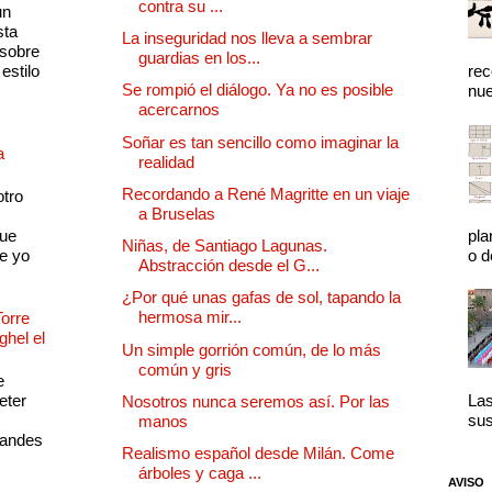
contra su ...
un
sta
La inseguridad nos lleva a sembrar
 sobre
guardias en los...
estilo
rec
Se rompió el diálogo. Ya no es posible
nue
acercarnos
Soñar es tan sencillo como imaginar la
a
realidad
Recordando a René Magritte en un viaje
otro
a Bruselas
que
pla
Niñas, de Santiago Lagunas.
e yo
o d
Abstracción desde el G...
¿Por qué unas gafas de sol, tapando la
hermosa mir...
Torre
ghel el
Un simple gorrión común, de lo más
común y gris
e
eter
Las
Nosotros nunca seremos así. Por las
sus
manos
randes
Realismo español desde Milán. Come
árboles y caga ...
AVISO