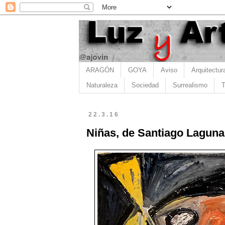
ARAGÓN
GOYA
Aviso
Arquitectur
Naturaleza
Sociedad
Surrealismo
T
22.3.16
Niñas, de Santiago Laguna