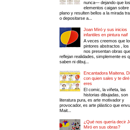
nunca— dejando que lo
elementos caigan sobre
plano y resulten bellos a la mirada tr
o depositarse a...
Joan Miró y sus inicios
infantiles en pintura naif
A veces creemos que lo
pintores abstractos , los
nos presentan obras qu
reflejan realidades, simplemente es 
saben ni dibuj...
Encantadora Maitena. 
con quien sales y te diré
eres
El comic, la viñeta, las
historias dibujadas, son
literatura pura, es arte motivador y
provocador, es arte plástico que env
Mait...
¿Qué nos quería decir 
Miró en sus obras?