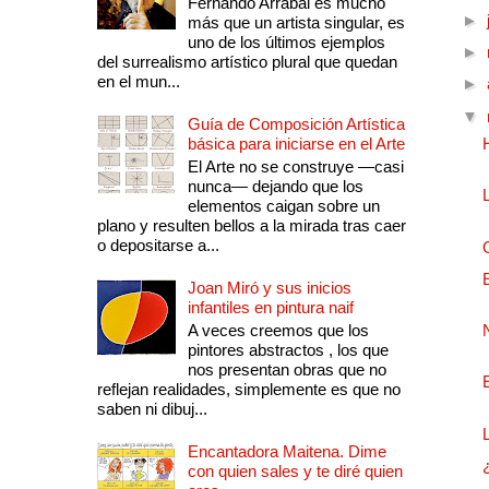
Fernando Arrabal es mucho
►
más que un artista singular, es
uno de los últimos ejemplos
►
del surrealismo artístico plural que quedan
en el mun...
►
▼
Guía de Composición Artística
básica para iniciarse en el Arte
El Arte no se construye —casi
nunca— dejando que los
elementos caigan sobre un
plano y resulten bellos a la mirada tras caer
o depositarse a...
Joan Miró y sus inicios
infantiles en pintura naif
A veces creemos que los
pintores abstractos , los que
nos presentan obras que no
reflejan realidades, simplemente es que no
saben ni dibuj...
Encantadora Maitena. Dime
con quien sales y te diré quien