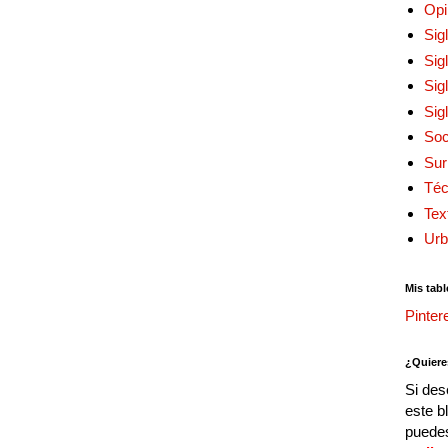
Opi
Sig
Sig
Sig
Sig
Soc
Sur
Téc
Tex
Urb
Mis tabl
Pinter
¿Quiere
Si des
este b
puedes