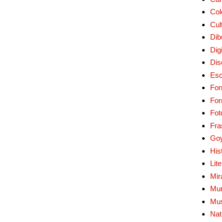
Col
Cul
Dib
Digi
Dis
Esc
For
Fo
Fot
Fra
Go
His
Lit
Mir
Mur
Mu
Nat