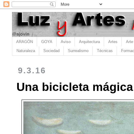
ARAGÓN
GOYA
Aviso
Arquitectura
Artes
Arte
Naturaleza
Sociedad
Surrealismo
Técnicas
Formac
9.3.16
Una bicicleta mágic