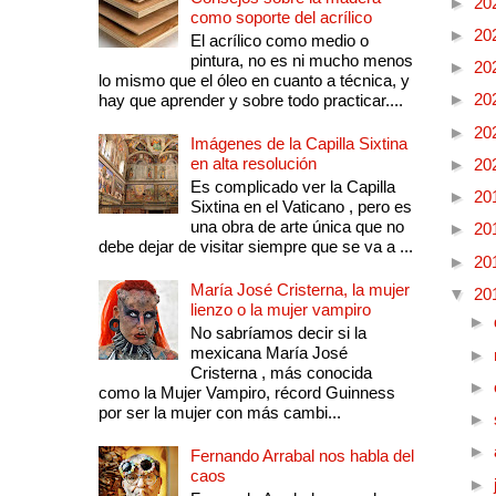
►
20
como soporte del acrílico
►
20
El acrílico como medio o
pintura, no es ni mucho menos
►
20
lo mismo que el óleo en cuanto a técnica, y
►
20
hay que aprender y sobre todo practicar....
►
20
Imágenes de la Capilla Sixtina
en alta resolución
►
20
Es complicado ver la Capilla
►
20
Sixtina en el Vaticano , pero es
una obra de arte única que no
►
20
debe dejar de visitar siempre que se va a ...
►
20
María José Cristerna, la mujer
▼
20
lienzo o la mujer vampiro
►
No sabríamos decir si la
mexicana María José
►
Cristerna , más conocida
►
como la Mujer Vampiro, récord Guinness
por ser la mujer con más cambi...
►
►
Fernando Arrabal nos habla del
caos
►