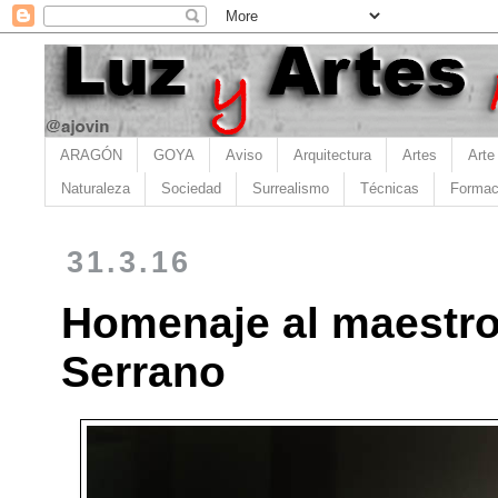
ARAGÓN
GOYA
Aviso
Arquitectura
Artes
Arte
Naturaleza
Sociedad
Surrealismo
Técnicas
Formac
31.3.16
Homenaje al maestro
Serrano