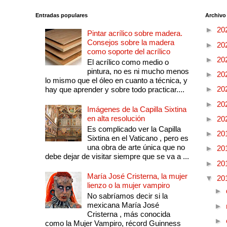
Entradas populares
Archivo
►
20
Pintar acrílico sobre madera.
Consejos sobre la madera
►
20
como soporte del acrílico
►
20
El acrílico como medio o
pintura, no es ni mucho menos
►
20
lo mismo que el óleo en cuanto a técnica, y
►
20
hay que aprender y sobre todo practicar....
►
20
Imágenes de la Capilla Sixtina
en alta resolución
►
20
Es complicado ver la Capilla
►
20
Sixtina en el Vaticano , pero es
una obra de arte única que no
►
20
debe dejar de visitar siempre que se va a ...
►
20
María José Cristerna, la mujer
▼
20
lienzo o la mujer vampiro
►
No sabríamos decir si la
mexicana María José
►
Cristerna , más conocida
►
como la Mujer Vampiro, récord Guinness