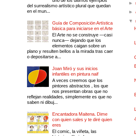
uno de los últimos ejemplos
►
del surrealismo artístico plural que quedan
en el mun...
►
▼
Guía de Composición Artística
básica para iniciarse en el Arte
El Arte no se construye —casi
nunca— dejando que los
elementos caigan sobre un
plano y resulten bellos a la mirada tras caer
o depositarse a...
Joan Miró y sus inicios
infantiles en pintura naif
A veces creemos que los
pintores abstractos , los que
nos presentan obras que no
reflejan realidades, simplemente es que no
saben ni dibuj...
Encantadora Maitena. Dime
con quien sales y te diré quien
eres
El comic, la viñeta, las