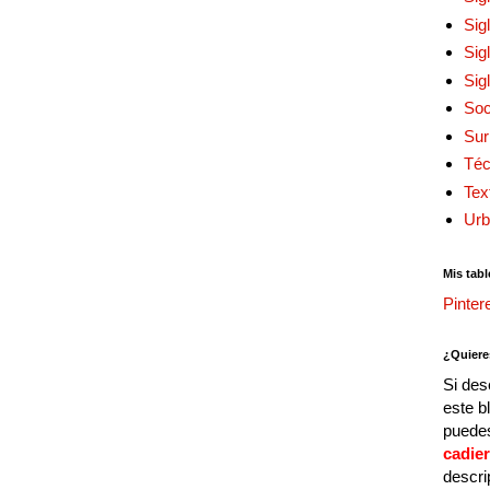
Sig
Sig
Sig
Soc
Sur
Téc
Tex
Urb
Mis tabl
Pinter
¿Quiere
Si des
este b
puedes
cadie
descri