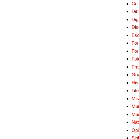
Cul
Dib
Digi
Dis
Esc
For
Fo
Fot
Fra
Go
His
Lit
Mir
Mur
Mu
Nat
Opi
Sig