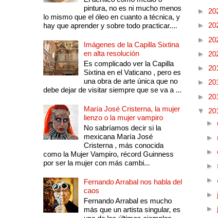
pintura, no es ni mucho menos
►
20
lo mismo que el óleo en cuanto a técnica, y
►
20
hay que aprender y sobre todo practicar....
►
20
Imágenes de la Capilla Sixtina
en alta resolución
►
20
Es complicado ver la Capilla
►
20
Sixtina en el Vaticano , pero es
una obra de arte única que no
►
20
debe dejar de visitar siempre que se va a ...
►
20
María José Cristerna, la mujer
▼
20
lienzo o la mujer vampiro
►
No sabríamos decir si la
mexicana María José
►
Cristerna , más conocida
►
como la Mujer Vampiro, récord Guinness
por ser la mujer con más cambi...
►
►
Fernando Arrabal nos habla del
caos
►
Fernando Arrabal es mucho
►
más que un artista singular, es