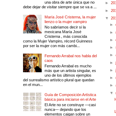
una obra de arte única que no
►
20
debe dejar de visitar siempre que se va a ...
►
20
María José Cristerna, la mujer
▼
20
lienzo o la mujer vampiro
►
No sabríamos decir si la
mexicana María José
►
Cristerna , más conocida
►
como la Mujer Vampiro, récord Guinness
por ser la mujer con más cambi...
►
►
Fernando Arrabal nos habla del
caos
►
Fernando Arrabal es mucho
►
más que un artista singular, es
uno de los últimos ejemplos
►
del surrealismo artístico plural que quedan
en el mun...
►
▼
Guía de Composición Artística
básica para iniciarse en el Arte
El Arte no se construye —casi
nunca— dejando que los
elementos caigan sobre un