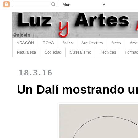
ARAGÓN
GOYA
Aviso
Arquitectura
Artes
Arte
Naturaleza
Sociedad
Surrealismo
Técnicas
Formac
18.3.16
Un Dalí mostrando u