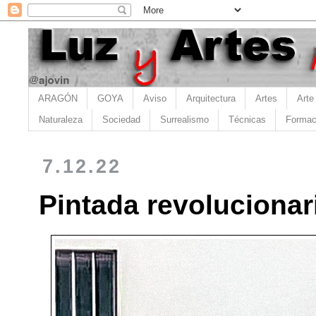
ARAGÓN
GOYA
Aviso
Arquitectura
Artes
Arte
Naturaleza
Sociedad
Surrealismo
Técnicas
Formac
7.12.22
Pintada revolucionari