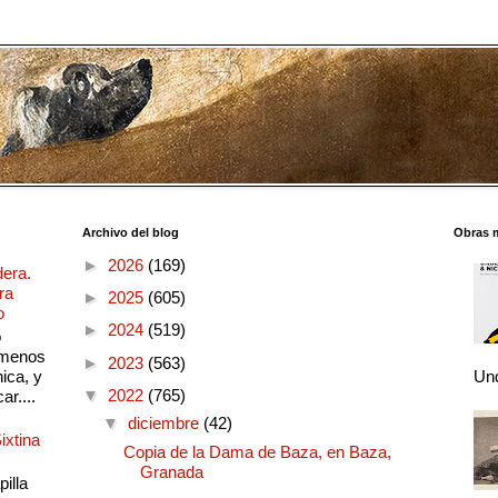
Archivo del blog
Obras 
►
2026
(169)
dera.
ra
►
2025
(605)
o
►
2024
(519)
o
 menos
►
2023
(563)
ica, y
Und
▼
2022
(765)
ar....
▼
diciembre
(42)
ixtina
Copia de la Dama de Baza, en Baza,
Granada
illa