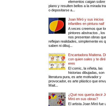
elementos caigan sobre
plano y resulten bellos a la mirada tr
o depositarse a...
Joan Miró y sus inicios
infantiles en pintura naif
A veces creemos que lo
pintores abstractos , los
nos presentan obras qu
reflejan realidades, simplemente es 
saben ni dibuj...
Encantadora Maitena. 
con quien sales y te diré
eres
El comic, la viñeta, las
historias dibujadas, son
literatura pura, es arte motivador y
provocador, es arte plástico que env
Mait...
¿Qué nos quería decir 
Miró en sus obras?
El artista Joan Miró fue 