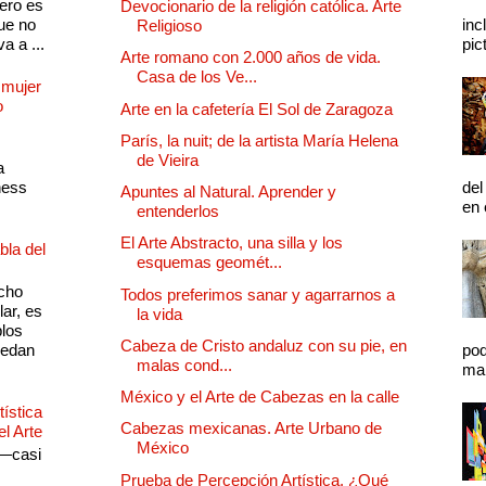
pero es
Devocionario de la religión católica. Arte
ue no
inc
Religioso
a a ...
pic
Arte romano con 2.000 años de vida.
Casa de los Ve...
 mujer
o
Arte en la cafetería El Sol de Zaragoza
París, la nuit; de la artista María Helena
de Vieira
a
ness
del
Apuntes al Natural. Aprender y
en 
entenderlos
El Arte Abstracto, una silla y los
bla del
esquemas geomét...
cho
Todos preferimos sanar y agarrarnos a
lar, es
la vida
plos
Cabeza de Cristo andaluz con su pie, en
quedan
pod
malas cond...
mal
México y el Arte de Cabezas en la calle
ística
Cabezas mexicanas. Arte Urbano de
el Arte
México
 —casi
s
Prueba de Percepción Artística. ¿Qué