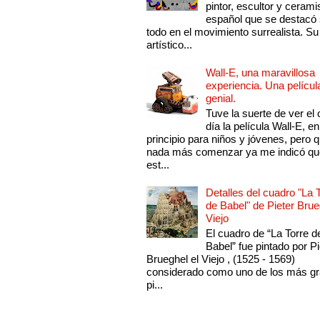
pintor, escultor y cerami
español que se destacó
todo en el movimiento surrealista. Su 
artístico...
Wall-E, una maravillosa
experiencia. Una películ
genial.
Tuve la suerte de ver el 
día la película Wall-E, en
principio para niños y jóvenes, pero 
nada más comenzar ya me indicó qu
est...
Detalles del cuadro "La 
de Babel" de Pieter Brue
Viejo
El cuadro de “La Torre d
Babel” fue pintado por Pi
Brueghel el Viejo , (1525 - 1569)
considerado como uno de los más g
pi...