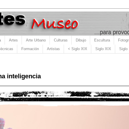
a
Artes
Arte Urbano
Culturas
Dibujo
Escultura
Fotogr
écnicas
Formación
Artistas
< Siglo XIX
Siglo XIX
Siglo
 inteligencia