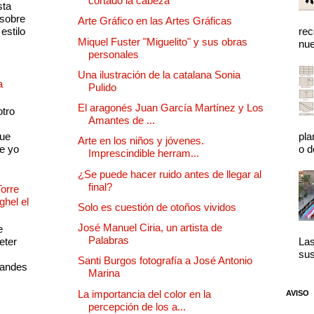
cortado la cabeza
sta
 sobre
Arte Gráfico en las Artes Gráficas
estilo
rec
Miquel Fuster "Miguelito" y sus obras
nue
personales
Una ilustración de la catalana Sonia
a
Pulido
El aragonés Juan García Martínez y Los
otro
Amantes de ...
que
pla
Arte en los niños y jóvenes.
e yo
o d
Imprescindible herram...
¿Se puede hacer ruido antes de llegar al
final?
Torre
ghel el
Solo es cuestión de otoños vividos
José Manuel Ciria, un artista de
e
Palabras
eter
Las
sus
Santi Burgos fotografía a José Antonio
randes
Marina
La importancia del color en la
AVISO
percepción de los a...