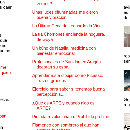
 un
vemos?
as caer
avi
Unas luces difuminadas me dieron
es 
buena vibración
de.
La Última Cena de Leonardo da Vinci
La tía Chorriones encienda la hoguera,
s
de Goya
 que
e no
Un búho de Natalia, medicina con
que no
bienestar emocional
rep
sen
Profesionales de Sanidad en Aragón
decoran su espa...
Dime
 quien
Aprendamos a dibujar como Picasso.
Trazos gruesos
Ejercicio para saber si tenemos buena
percepción s...
uelve.
Goy
¿Qué es ARTE y cuando algo es
rep
ARTE?
Joan
Pintada revolucionaria. Prohibido prohibir
Flamenco con sombrero al que han
un