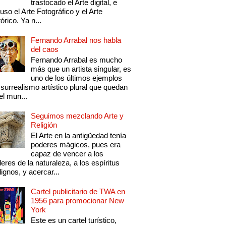
trastocado el Arte digital, e
luso el Arte Fotográfico y el Arte
tórico. Ya n...
Fernando Arrabal nos habla
del caos
Fernando Arrabal es mucho
más que un artista singular, es
uno de los últimos ejemplos
 surrealismo artístico plural que quedan
el mun...
Seguimos mezclando Arte y
Religión
El Arte en la antigüedad tenía
poderes mágicos, pues era
capaz de vencer a los
eres de la naturaleza, a los espíritus
ignos, y acercar...
Cartel publicitario de TWA en
1956 para promocionar New
York
Este es un cartel turístico,