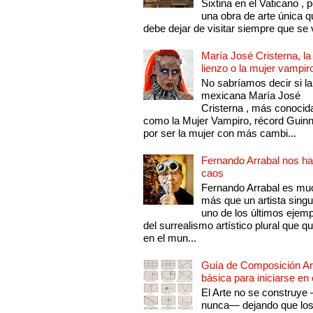
Sixtina en el Vaticano , 
una obra de arte única q
debe dejar de visitar siempre que se v
María José Cristerna, la
lienzo o la mujer vampir
No sabríamos decir si la
mexicana María José
Cristerna , más conocid
como la Mujer Vampiro, récord Guin
por ser la mujer con más cambi...
Fernando Arrabal nos ha
caos
Fernando Arrabal es mu
más que un artista singu
uno de los últimos ejem
del surrealismo artístico plural que 
en el mun...
Guía de Composición Art
básica para iniciarse en 
El Arte no se construye
nunca— dejando que lo