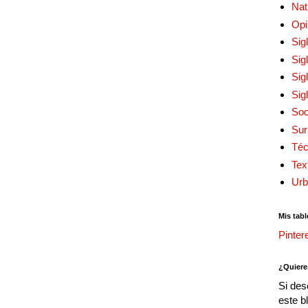
Nat
Opi
Sig
Sig
Sig
Sig
Soc
Sur
Téc
Tex
Urb
Mis tabl
Pinter
¿Quiere
Si des
este b