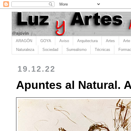
ARAGÓN
GOYA
Aviso
Arquitectura
Artes
Arte
Naturaleza
Sociedad
Surrealismo
Técnicas
Formac
19.12.22
Apuntes al Natural. 