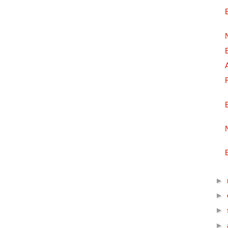
►
►
►
►