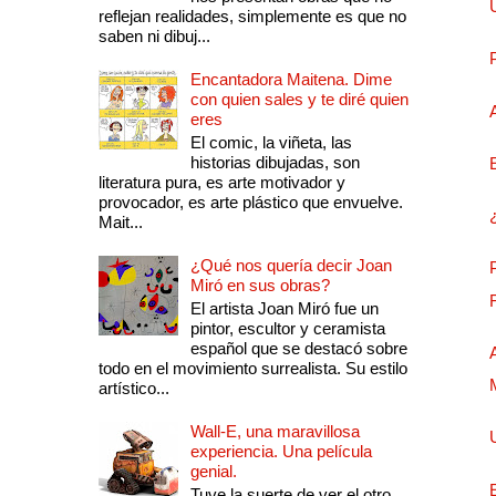
reflejan realidades, simplemente es que no
saben ni dibuj...
Encantadora Maitena. Dime
con quien sales y te diré quien
eres
El comic, la viñeta, las
historias dibujadas, son
literatura pura, es arte motivador y
provocador, es arte plástico que envuelve.
Mait...
¿Qué nos quería decir Joan
Miró en sus obras?
El artista Joan Miró fue un
pintor, escultor y ceramista
español que se destacó sobre
todo en el movimiento surrealista. Su estilo
artístico...
Wall-E, una maravillosa
experiencia. Una película
genial.
Tuve la suerte de ver el otro