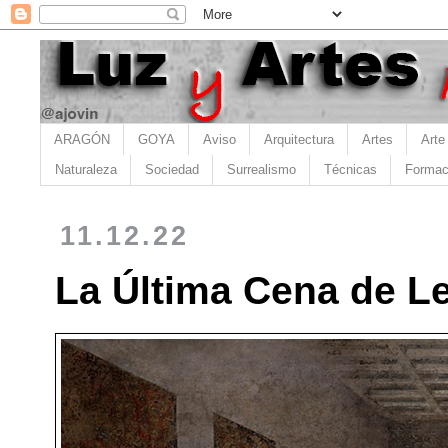
ARAGÓN
GOYA
Aviso
Arquitectura
Artes
Arte
Naturaleza
Sociedad
Surrealismo
Técnicas
Formac
11.12.22
La Última Cena de L