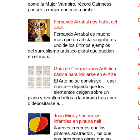
como la Mujer Vampiro, récord Guinness
por ser la mujer con más cambi...
Fernando Arrabal nos habla del
caos
Fernando Arrabal es mucho
más que un artista singular, es
uno de los últimos ejemplos
del surrealismo artístico plural que quedan
en el mun...
Guía de Composición Artística
básica para iniciarse en el Arte
El Arte no se construye —casi
nunca— dejando que los
elementos caigan sobre un
plano y resulten bellos a la mirada tras caer
o depositarse a...
Joan Miró y sus inicios
infantiles en pintura naif
A veces creemos que los
pintores abstractos , los que
nos presentan obras que no