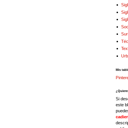
Sig
Sig
Sig
Soc
Sur
Téc
Tex
Urb
Mis tabl
Pinter
¿Quiere
Si des
este b
puedes
cadie
descri