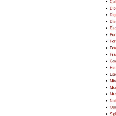
Cul
Dib
Digi
Dis
Esc
For
Fo
Fot
Fra
Go
His
Lit
Mir
Mur
Mu
Nat
Opi
Sig