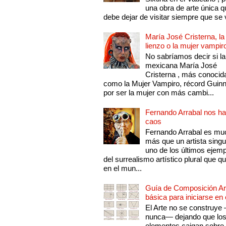
una obra de arte única q
debe dejar de visitar siempre que se v
María José Cristerna, la
lienzo o la mujer vampir
No sabríamos decir si la
mexicana María José
Cristerna , más conocid
como la Mujer Vampiro, récord Guin
por ser la mujer con más cambi...
Fernando Arrabal nos ha
caos
Fernando Arrabal es mu
más que un artista singu
uno de los últimos ejem
del surrealismo artístico plural que 
en el mun...
Guía de Composición Art
básica para iniciarse en 
El Arte no se construye
nunca— dejando que lo
elementos caigan sobre