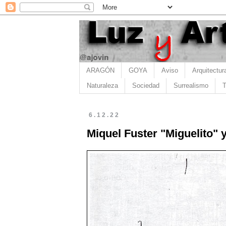
ARAGÓN
GOYA
Aviso
Arquitectur
Naturaleza
Sociedad
Surrealismo
T
6.12.22
Miquel Fuster "Miguelito" 