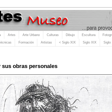
a
Artes
Arte Urbano
Culturas
Dibujo
Escultura
Fotogr
écnicas
Formación
Artistas
< Siglo XIX
Siglo XIX
Siglo
y sus obras personales