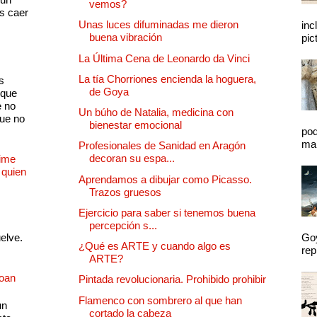
vemos?
as caer
Unas luces difuminadas me dieron
inc
buena vibración
pic
La Última Cena de Leonardo da Vinci
La tía Chorriones encienda la hoguera,
s
de Goya
 que
e no
Un búho de Natalia, medicina con
que no
bienestar emocional
pod
mal
Profesionales de Sanidad en Aragón
decoran su espa...
Dime
 quien
Aprendamos a dibujar como Picasso.
Trazos gruesos
Ejercicio para saber si tenemos buena
percepción s...
uelve.
Goy
¿Qué es ARTE y cuando algo es
rep
ARTE?
Joan
Pintada revolucionaria. Prohibido prohibir
Flamenco con sombrero al que han
un
cortado la cabeza