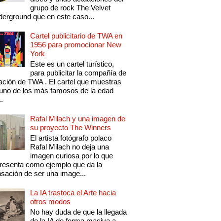
grupo de rock The Velvet
erground que en este caso...
Cartel publicitario de TWA en
1956 para promocionar New
York
Este es un cartel turístico,
para publicitar la compañía de
ación de TWA . El cartel que muestras
uno de los más famosos de la edad
..
Rafal Milach y una imagen de
su proyecto The Winners
El artista fotógrafo polaco
Rafal Milach no deja una
imagen curiosa por lo que
resenta como ejemplo que da la
sación de ser una image...
La IA trastoca el Arte hacia
otros modos
No hay duda de que la llegada
de la IA de forma masiva a