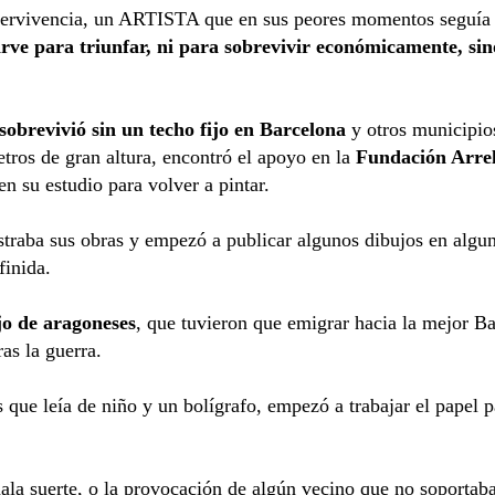
ervivencia, un ARTISTA que en sus peores momentos seguía p
irve para triunfar, ni para sobrevivir económicamente, sino
sobrevivió sin un techo fijo en Barcelona
y otros municipio
etros de gran altura, encontró el apoyo en la
Fundación Arre
n su estudio para volver a pintar.
traba sus obras y empezó a publicar algunos dibujos en algun
inida.
jo de
aragoneses
,
que tuvieron que emigrar hacia la mejor Bar
ras la guerra.
que leía de niño y un bolígrafo, empezó a trabajar el papel p
la suerte, o la provocación de algún vecino que no soportaba s