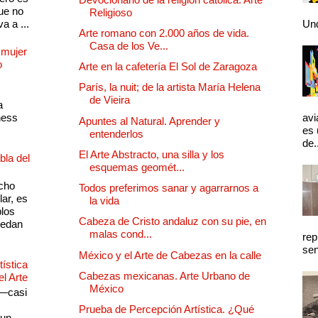
ue no
Religioso
a a ...
Und
Arte romano con 2.000 años de vida.
Casa de los Ve...
 mujer
o
Arte en la cafetería El Sol de Zaragoza
París, la nuit; de la artista María Helena
de Vieira
a
ness
avi
Apuntes al Natural. Aprender y
es 
entenderlos
de.
El Arte Abstracto, una silla y los
bla del
esquemas geomét...
cho
Todos preferimos sanar y agarrarnos a
lar, es
la vida
plos
Cabeza de Cristo andaluz con su pie, en
quedan
malas cond...
rep
sen
México y el Arte de Cabezas en la calle
ística
Cabezas mexicanas. Arte Urbano de
el Arte
México
 —casi
s
Prueba de Percepción Artística. ¿Qué
 un