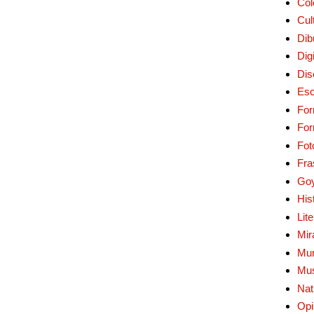
Col
Cul
Dib
Digi
Dis
Esc
For
Fo
Fot
Fra
Go
His
Lit
Mir
Mur
Mu
Nat
Opi