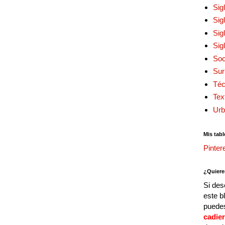
Sig
Sig
Sig
Sig
Soc
Sur
Téc
Tex
Urb
Mis tabl
Pinter
¿Quiere
Si des
este b
puedes
cadie