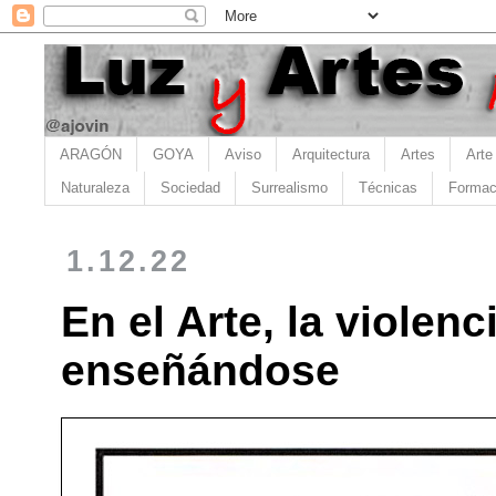
ARAGÓN
GOYA
Aviso
Arquitectura
Artes
Arte
Naturaleza
Sociedad
Surrealismo
Técnicas
Formac
1.12.22
En el Arte, la violen
enseñándose