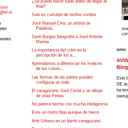
¿Se puede hacer ruido antes de llegar al
final?
Torre
ghel el
Solo es cuestión de otoños vividos
José Manuel Ciria, un artista de
e
Palabras
eter
mat
con
Santi Burgos fotografía a José Antonio
randes
Marina
La importancia del color en la
AVISO
percepción de los a...
AVIS
Aprendamos a diferenciar los matices
Blog
de los colore...
Las formas de las partes pueden
Este b
configurar un todo
DE ac
ha ten
El zaragozano José Cerdá y un dibujo
de unas Ferias
siempr
No parece hecho con mucha inteligencia
Eres un rostro flojo aunque de hierro
Arte Urbano en un barrio zaragozano