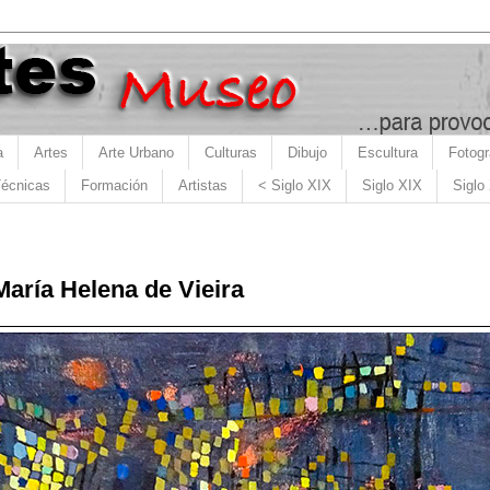
a
Artes
Arte Urbano
Culturas
Dibujo
Escultura
Fotogr
écnicas
Formación
Artistas
< Siglo XIX
Siglo XIX
Siglo
a María Helena de Vieira