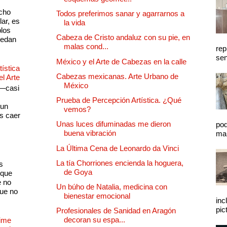
cho
Todos preferimos sanar y agarrarnos a
lar, es
la vida
plos
Cabeza de Cristo andaluz con su pie, en
quedan
malas cond...
rep
sen
México y el Arte de Cabezas en la calle
ística
Cabezas mexicanas. Arte Urbano de
el Arte
México
 —casi
s
Prueba de Percepción Artística. ¿Qué
 un
vemos?
as caer
Unas luces difuminadas me dieron
pod
buena vibración
mal
La Última Cena de Leonardo da Vinci
La tía Chorriones encienda la hoguera,
s
de Goya
 que
e no
Un búho de Natalia, medicina con
que no
bienestar emocional
inc
pic
Profesionales de Sanidad en Aragón
decoran su espa...
Dime