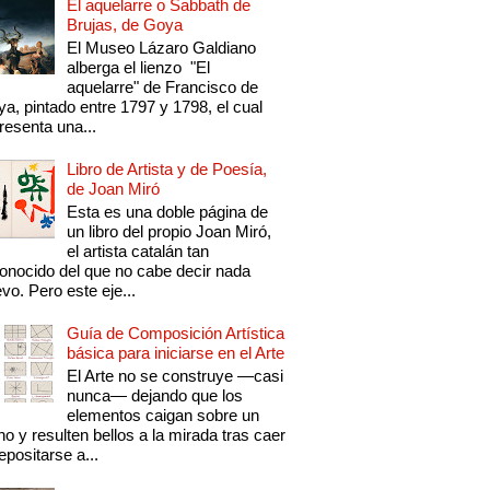
El aquelarre o Sabbath de
Brujas, de Goya
El Museo Lázaro Galdiano
alberga el lienzo "El
aquelarre" de Francisco de
a, pintado entre 1797 y 1798, el cual
resenta una...
Libro de Artista y de Poesía,
de Joan Miró
Esta es una doble página de
un libro del propio Joan Miró,
el artista catalán tan
onocido del que no cabe decir nada
vo. Pero este eje...
Guía de Composición Artística
básica para iniciarse en el Arte
El Arte no se construye —casi
nunca— dejando que los
elementos caigan sobre un
no y resulten bellos a la mirada tras caer
epositarse a...