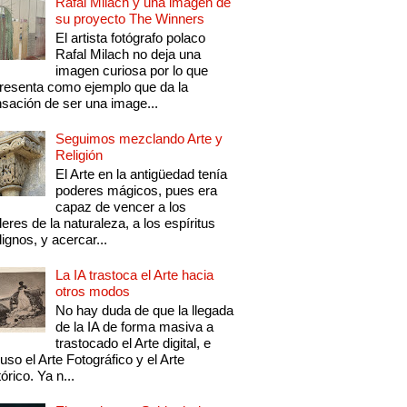
Rafal Milach y una imagen de
su proyecto The Winners
El artista fotógrafo polaco
Rafal Milach no deja una
imagen curiosa por lo que
resenta como ejemplo que da la
sación de ser una image...
Seguimos mezclando Arte y
Religión
El Arte en la antigüedad tenía
poderes mágicos, pues era
capaz de vencer a los
eres de la naturaleza, a los espíritus
ignos, y acercar...
La IA trastoca el Arte hacia
otros modos
No hay duda de que la llegada
de la IA de forma masiva a
trastocado el Arte digital, e
luso el Arte Fotográfico y el Arte
tórico. Ya n...