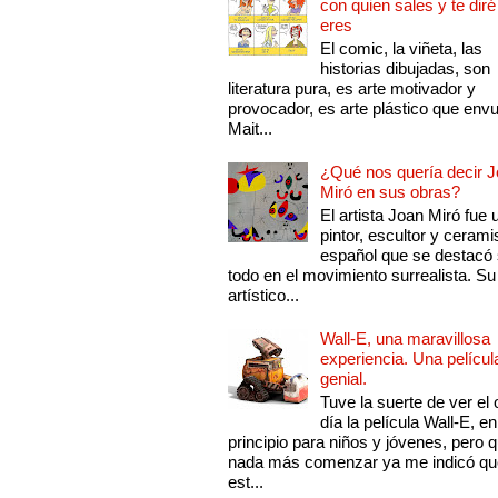
con quien sales y te diré
eres
El comic, la viñeta, las
historias dibujadas, son
literatura pura, es arte motivador y
provocador, es arte plástico que env
Mait...
¿Qué nos quería decir 
Miró en sus obras?
El artista Joan Miró fue 
pintor, escultor y cerami
español que se destacó
todo en el movimiento surrealista. Su 
artístico...
Wall-E, una maravillosa
experiencia. Una películ
genial.
Tuve la suerte de ver el 
día la película Wall-E, en
principio para niños y jóvenes, pero 
nada más comenzar ya me indicó qu
est...