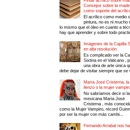
Pintar acrílico sobre ma
Consejos sobre la made
como soporte del acrílic
El acrílico como medio 
pintura, no es ni mucho
lo mismo que el óleo en cuanto a técn
hay que aprender y sobre todo practic
Imágenes de la Capilla S
en alta resolución
Es complicado ver la Cap
Sixtina en el Vaticano , 
una obra de arte única q
debe dejar de visitar siempre que se v
María José Cristerna, la
lienzo o la mujer vampir
No sabríamos decir si la
mexicana María José
Cristerna , más conocid
como la Mujer Vampiro, récord Guin
por ser la mujer con más cambi...
Fernando Arrabal nos ha