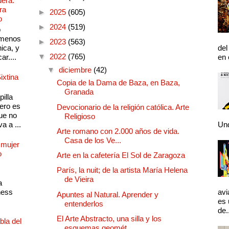
dera.
ra
►
2025
(605)
o
►
2024
(519)
o
 menos
►
2023
(563)
ica, y
del
▼
2022
(765)
ar....
en 
▼
diciembre
(42)
ixtina
Copia de la Dama de Baza, en Baza,
Granada
illa
pero es
Devocionario de la religión católica. Arte
ue no
Religioso
a a ...
Und
Arte romano con 2.000 años de vida.
Casa de los Ve...
 mujer
o
Arte en la cafetería El Sol de Zaragoza
París, la nuit; de la artista María Helena
de Vieira
a
ness
avi
Apuntes al Natural. Aprender y
es 
entenderlos
de.
El Arte Abstracto, una silla y los
bla del
esquemas geomét...