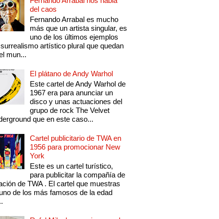
Fernando Arrabal nos habla
del caos
Fernando Arrabal es mucho
más que un artista singular, es
uno de los últimos ejemplos
 surrealismo artístico plural que quedan
el mun...
El plátano de Andy Warhol
Este cartel de Andy Warhol de
1967 era para anunciar un
disco y unas actuaciones del
grupo de rock The Velvet
erground que en este caso...
Cartel publicitario de TWA en
1956 para promocionar New
York
Este es un cartel turístico,
para publicitar la compañía de
ación de TWA . El cartel que muestras
uno de los más famosos de la edad
..