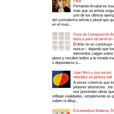
caos
Fernando Arrabal es mu
más que un artista singu
uno de los últimos ejem
del surrealismo artístico plural que 
en el mun...
Guía de Composición Art
básica para iniciarse en 
El Arte no se construye
nunca— dejando que lo
elementos caigan sobre
plano y resulten bellos a la mirada tr
o depositarse a...
Joan Miró y sus inicios
infantiles en pintura naif
A veces creemos que lo
pintores abstractos , los
nos presentan obras qu
reflejan realidades, simplemente es 
saben ni dibuj...
Encantadora Maitena. 