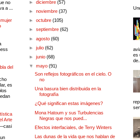
►
diciembre
(57)
ue no
a a ...
Und
►
noviembre
(37)
 mujer
►
octubre
(105)
o
►
septiembre
(62)
►
agosto
(60)
a
►
julio
(62)
ness
avi
es 
►
junio
(68)
de.
▼
mayo
(91)
bla del
Son reflejos fotográficos en el cielo. O
cho
no
lar, es
Una basura bien distribuida en la
plos
fotografía
quedan
rep
¿Qué significan estas imágenes?
sen
Mona Hatoum y sus Turbulencias
ística
Negras que nos pued...
el Arte
 —casi
Efectos interfaciales, de Terry Winters
s
Las dunas de la vida que nos hablan de
 un