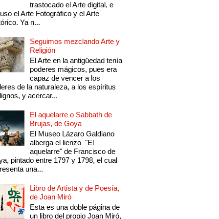
trastocado el Arte digital, e
luso el Arte Fotográfico y el Arte
tórico. Ya n...
Seguimos mezclando Arte y
Religión
El Arte en la antigüedad tenía
poderes mágicos, pues era
capaz de vencer a los
eres de la naturaleza, a los espíritus
ignos, y acercar...
El aquelarre o Sabbath de
Brujas, de Goya
El Museo Lázaro Galdiano
alberga el lienzo "El
aquelarre" de Francisco de
a, pintado entre 1797 y 1798, el cual
resenta una...
Libro de Artista y de Poesía,
de Joan Miró
Esta es una doble página de
un libro del propio Joan Miró,