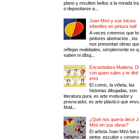
plano y resulten bellos a la mirada tr
o depositarse a...
Joan Miró y sus inicios
infantiles en pintura naif
A veces creemos que lo
pintores abstractos , los
nos presentan obras qu
reflejan realidades, simplemente es 
saben ni dibuj...
Encantadora Maitena. 
con quien sales y te diré
eres
El comic, la viñeta, las
historias dibujadas, son
literatura pura, es arte motivador y
provocador, es arte plástico que env
Mait...
¿Qué nos quería decir 
Miró en sus obras?
El artista Joan Miró fue 
pintor, escultor y cerami