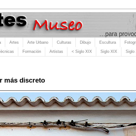
a
Artes
Arte Urbano
Culturas
Dibujo
Escultura
Fotogr
écnicas
Formación
Artistas
< Siglo XIX
Siglo XIX
Siglo
er más discreto