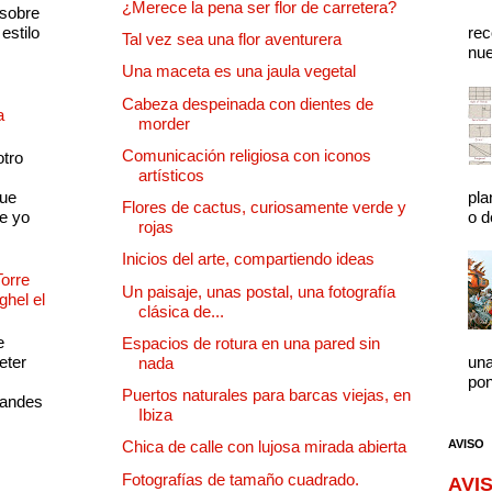
¿Merece la pena ser flor de carretera?
 sobre
estilo
rec
Tal vez sea una flor aventurera
nue
Una maceta es una jaula vegetal
Cabeza despeinada con dientes de
a
morder
Comunicación religiosa con iconos
otro
artísticos
que
pla
Flores de cactus, curiosamente verde y
e yo
o d
rojas
Inicios del arte, compartiendo ideas
Torre
Un paisaje, unas postal, una fotografía
ghel el
clásica de...
e
Espacios de rotura en una pared sin
eter
una
nada
pon
Puertos naturales para barcas viejas, en
randes
Ibiza
AVISO
Chica de calle con lujosa mirada abierta
Fotografías de tamaño cuadrado.
AVIS