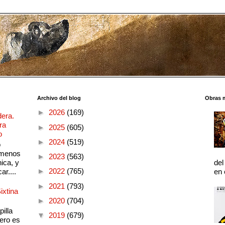
Archivo del blog
Obras 
►
2026
(169)
dera.
ra
►
2025
(605)
o
►
2024
(519)
o
 menos
►
2023
(563)
ica, y
del
►
2022
(765)
ar....
en 
►
2021
(793)
ixtina
►
2020
(704)
illa
▼
2019
(679)
pero es