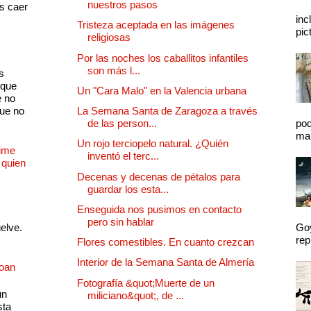
nuestros pasos
as caer
inc
Tristeza aceptada en las imágenes
pic
religiosas
Por las noches los caballitos infantiles
son más l...
s
 que
Un "Cara Malo" en la Valencia urbana
e no
que no
La Semana Santa de Zaragoza a través
de las person...
pod
mal
Un rojo terciopelo natural. ¿Quién
Dime
inventó el terc...
 quien
Decenas y decenas de pétalos para
guardar los esta...
Enseguida nos pusimos en contacto
pero sin hablar
uelve.
Goy
rep
Flores comestibles. En cuanto crezcan
Interior de la Semana Santa de Almería
Joan
Fotografía &quot;Muerte de un
un
miliciano&quot;, de ...
sta