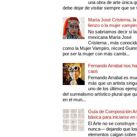
una obra de arte única q
debe dejar de visitar siempre que se v
María José Cristerna, la
lienzo o la mujer vampir
No sabríamos decir si la
mexicana María José
Cristerna , más conocid
como la Mujer Vampiro, récord Guin
por ser la mujer con más cambi...
Fernando Arrabal nos ha
caos
Fernando Arrabal es mu
más que un artista singu
uno de los últimos ejem
del surrealismo artístico plural que 
en el mun...
Guía de Composición Art
básica para iniciarse en 
El Arte no se construye
nunca— dejando que lo
elementos caigan sobre