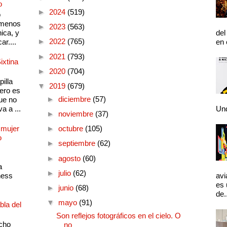
o
►
2024
(519)
o
 menos
►
2023
(563)
ica, y
del
►
2022
(765)
ar....
en 
►
2021
(793)
ixtina
►
2020
(704)
illa
▼
2019
(679)
pero es
►
diciembre
(57)
ue no
a a ...
Und
►
noviembre
(37)
 mujer
►
octubre
(105)
o
►
septiembre
(62)
►
agosto
(60)
a
►
julio
(62)
ness
avi
es 
►
junio
(68)
de.
▼
mayo
(91)
bla del
Son reflejos fotográficos en el cielo. O
cho
no