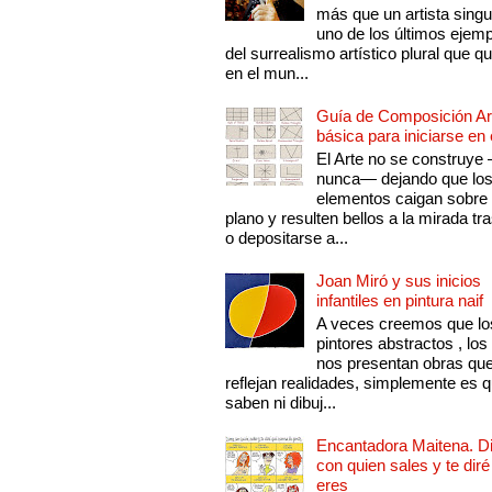
más que un artista singu
uno de los últimos ejem
del surrealismo artístico plural que 
en el mun...
Guía de Composición Art
básica para iniciarse en 
El Arte no se construye
nunca— dejando que lo
elementos caigan sobre
plano y resulten bellos a la mirada tr
o depositarse a...
Joan Miró y sus inicios
infantiles en pintura naif
A veces creemos que lo
pintores abstractos , los
nos presentan obras qu
reflejan realidades, simplemente es 
saben ni dibuj...
Encantadora Maitena. 
con quien sales y te diré
eres