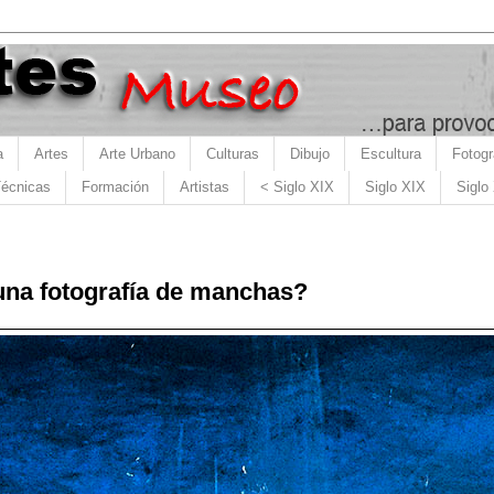
a
Artes
Arte Urbano
Culturas
Dibujo
Escultura
Fotogr
écnicas
Formación
Artistas
< Siglo XIX
Siglo XIX
Siglo
una fotografía de manchas?