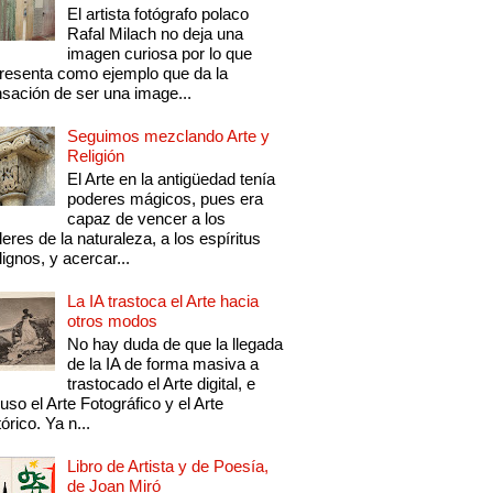
El artista fotógrafo polaco
Rafal Milach no deja una
imagen curiosa por lo que
resenta como ejemplo que da la
sación de ser una image...
Seguimos mezclando Arte y
Religión
El Arte en la antigüedad tenía
poderes mágicos, pues era
capaz de vencer a los
eres de la naturaleza, a los espíritus
ignos, y acercar...
La IA trastoca el Arte hacia
otros modos
No hay duda de que la llegada
de la IA de forma masiva a
trastocado el Arte digital, e
luso el Arte Fotográfico y el Arte
tórico. Ya n...
Libro de Artista y de Poesía,
de Joan Miró