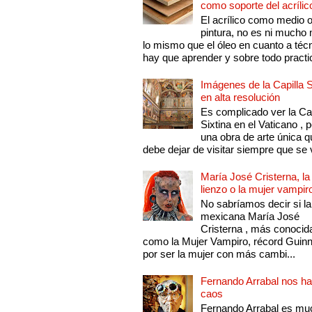
como soporte del acrílic
El acrílico como medio 
pintura, no es ni mucho
lo mismo que el óleo en cuanto a técn
hay que aprender y sobre todo practic
Imágenes de la Capilla S
en alta resolución
Es complicado ver la Cap
Sixtina en el Vaticano , 
una obra de arte única q
debe dejar de visitar siempre que se v
María José Cristerna, la
lienzo o la mujer vampir
No sabríamos decir si la
mexicana María José
Cristerna , más conocid
como la Mujer Vampiro, récord Guin
por ser la mujer con más cambi...
Fernando Arrabal nos ha
caos
Fernando Arrabal es mu