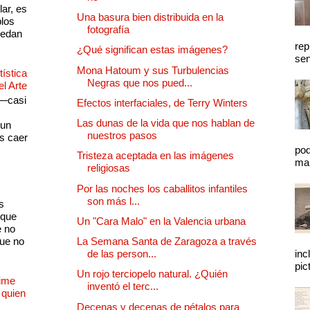
lar, es
Una basura bien distribuida en la
plos
fotografía
quedan
rep
¿Qué significan estas imágenes?
sen
Mona Hatoum y sus Turbulencias
ística
Negras que nos pued...
el Arte
 —casi
Efectos interfaciales, de Terry Winters
s
Las dunas de la vida que nos hablan de
 un
nuestros pasos
as caer
pod
Tristeza aceptada en las imágenes
mal
religiosas
Por las noches los caballitos infantiles
son más l...
s
 que
Un "Cara Malo" en la Valencia urbana
e no
que no
La Semana Santa de Zaragoza a través
de las person...
inc
pic
Un rojo terciopelo natural. ¿Quién
Dime
inventó el terc...
 quien
Decenas y decenas de pétalos para