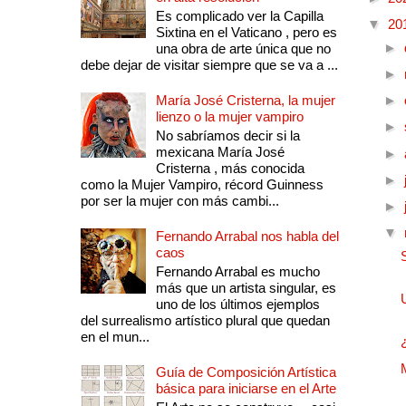
Es complicado ver la Capilla
▼
20
Sixtina en el Vaticano , pero es
►
una obra de arte única que no
debe dejar de visitar siempre que se va a ...
►
María José Cristerna, la mujer
►
lienzo o la mujer vampiro
►
No sabríamos decir si la
mexicana María José
►
Cristerna , más conocida
►
como la Mujer Vampiro, récord Guinness
por ser la mujer con más cambi...
►
▼
Fernando Arrabal nos habla del
caos
Fernando Arrabal es mucho
más que un artista singular, es
uno de los últimos ejemplos
del surrealismo artístico plural que quedan
en el mun...
Guía de Composición Artística
básica para iniciarse en el Arte