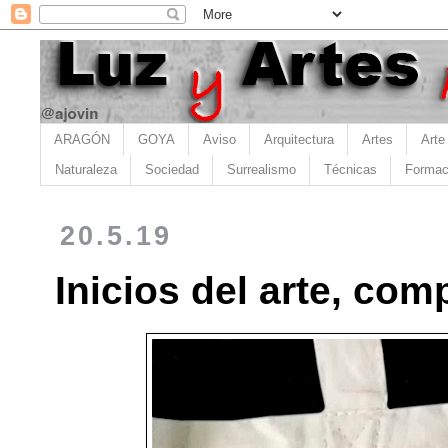
ARAGÓN
GOYA
Aviso
Arquitectura
Artes
Arte
Naturaleza
Sociedad
Surrealismo
Técnicas
Formac
20.5.19
Inicios del arte, com