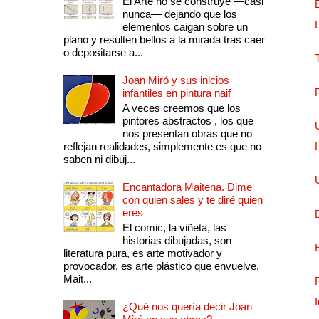
El Arte no se construye —casi
nunca— dejando que los
elementos caigan sobre un
plano y resulten bellos a la mirada tras caer
o depositarse a...
Joan Miró y sus inicios
infantiles en pintura naif
A veces creemos que los
pintores abstractos , los que
nos presentan obras que no
reflejan realidades, simplemente es que no
saben ni dibuj...
Encantadora Maitena. Dime
con quien sales y te diré quien
eres
El comic, la viñeta, las
historias dibujadas, son
literatura pura, es arte motivador y
provocador, es arte plástico que envuelve.
Mait...
¿Qué nos quería decir Joan