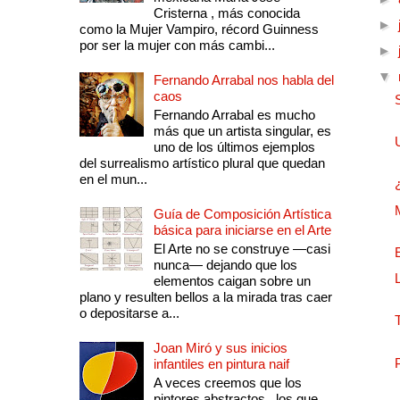
Cristerna , más conocida
►
como la Mujer Vampiro, récord Guinness
por ser la mujer con más cambi...
►
▼
Fernando Arrabal nos habla del
caos
Fernando Arrabal es mucho
más que un artista singular, es
uno de los últimos ejemplos
del surrealismo artístico plural que quedan
en el mun...
Guía de Composición Artística
básica para iniciarse en el Arte
El Arte no se construye —casi
nunca— dejando que los
elementos caigan sobre un
plano y resulten bellos a la mirada tras caer
o depositarse a...
Joan Miró y sus inicios
infantiles en pintura naif
A veces creemos que los
pintores abstractos , los que