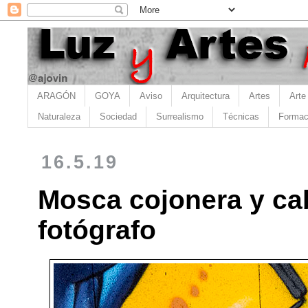
ARAGÓN
GOYA
Aviso
Arquitectura
Artes
Arte
Naturaleza
Sociedad
Surrealismo
Técnicas
Formac
16.5.19
Mosca cojonera y ca
fotógrafo