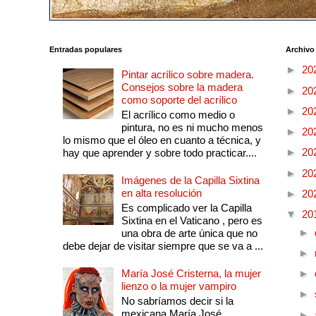
Entradas populares
Archivo
►
20
Pintar acrílico sobre madera.
Consejos sobre la madera
►
20
como soporte del acrílico
►
20
El acrílico como medio o
pintura, no es ni mucho menos
►
20
lo mismo que el óleo en cuanto a técnica, y
►
20
hay que aprender y sobre todo practicar....
►
20
Imágenes de la Capilla Sixtina
en alta resolución
►
20
Es complicado ver la Capilla
▼
20
Sixtina en el Vaticano , pero es
►
una obra de arte única que no
debe dejar de visitar siempre que se va a ...
►
María José Cristerna, la mujer
►
lienzo o la mujer vampiro
►
No sabríamos decir si la
mexicana María José
►