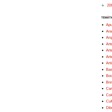
►
20
TEMÁTI
Apu
Ara
Arq
Art
Art
Art
Art
Bas
Bo
Bre
Car
Col
Cul
Dib