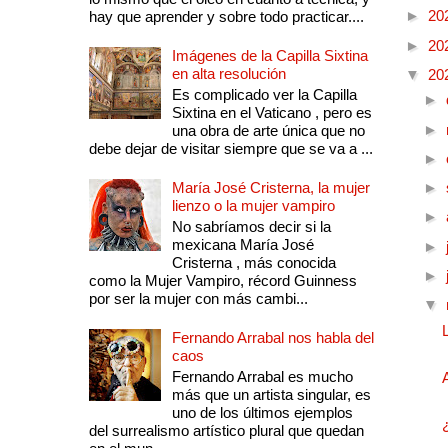
►
20
hay que aprender y sobre todo practicar....
►
20
Imágenes de la Capilla Sixtina
en alta resolución
▼
20
Es complicado ver la Capilla
►
Sixtina en el Vaticano , pero es
►
una obra de arte única que no
debe dejar de visitar siempre que se va a ...
►
María José Cristerna, la mujer
►
lienzo o la mujer vampiro
►
No sabríamos decir si la
mexicana María José
►
Cristerna , más conocida
►
como la Mujer Vampiro, récord Guinness
por ser la mujer con más cambi...
▼
Fernando Arrabal nos habla del
caos
Fernando Arrabal es mucho
más que un artista singular, es
uno de los últimos ejemplos
del surrealismo artístico plural que quedan