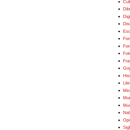
Cul
Dib
Digi
Dis
Esc
For
Fo
Fot
Fra
Go
His
Lit
Mir
Mur
Mu
Nat
Opi
Sig