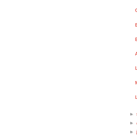
►
►
►