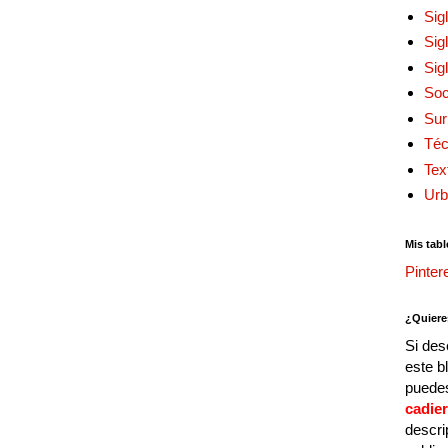
Sig
Sig
Sig
Soc
Sur
Téc
Tex
Urb
Mis tabl
Pinter
¿Quiere
Si des
este b
puedes
cadie
descri