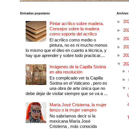
Entradas populares
Archivo
►
20
Pintar acrílico sobre madera.
Consejos sobre la madera
►
20
como soporte del acrílico
►
20
El acrílico como medio o
pintura, no es ni mucho menos
►
20
lo mismo que el óleo en cuanto a técnica, y
►
20
hay que aprender y sobre todo practicar....
▼
20
Imágenes de la Capilla Sixtina
►
en alta resolución
Es complicado ver la Capilla
►
Sixtina en el Vaticano , pero es
▼
una obra de arte única que no
debe dejar de visitar siempre que se va a ...
María José Cristerna, la mujer
lienzo o la mujer vampiro
No sabríamos decir si la
mexicana María José
Cristerna , más conocida