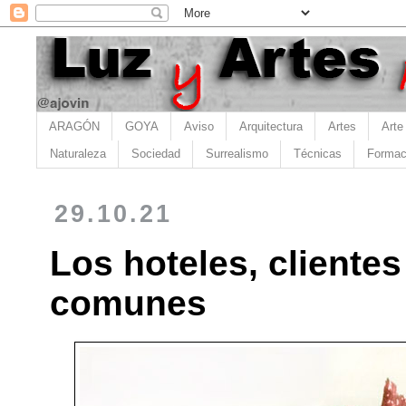
ARAGÓN
GOYA
Aviso
Arquitectura
Artes
Arte
Naturaleza
Sociedad
Surrealismo
Técnicas
Formac
29.10.21
Los hoteles, cliente
comunes