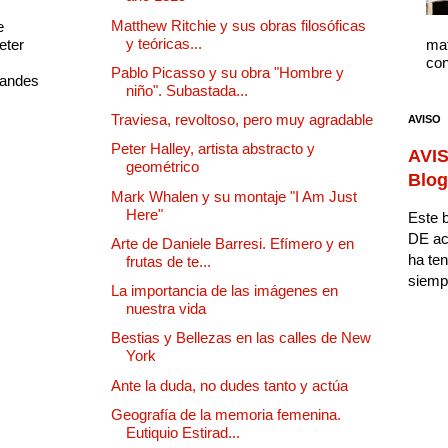
Matthew Ritchie y sus obras filosóficas
e
y teóricas...
eter
mat
con
Pablo Picasso y su obra "Hombre y
randes
niño". Subastada...
Traviesa, revoltoso, pero muy agradable
AVISO
Peter Halley, artista abstracto y
AVIS
geométrico
Blog
Mark Whalen y su montaje "I Am Just
Here"
Este b
DE ac
Arte de Daniele Barresi. Efímero y en
ha ten
frutas de te...
siempr
La importancia de las imágenes en
nuestra vida
Bestias y Bellezas en las calles de New
York
Ante la duda, no dudes tanto y actúa
Geografía de la memoria femenina.
Eutiquio Estirad...