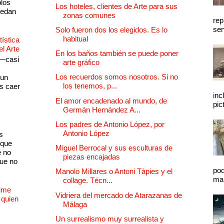
plos
Los hoteles, clientes de Arte para sus
quedan
zonas comunes
rep
sen
Solo fueron dos los elegidos. Es lo
habitual
ística
el Arte
En los baños también se puede poner
 —casi
arte gráfico
s
Los recuerdos somos nosotros. Si no
 un
los tenemos, p...
as caer
inc
El amor encadenado al mundo, de
pic
Germán Hernández A...
Los padres de Antonio López, por
Antonio López
s
 que
Miguel Berrocal y sus esculturas de
e no
piezas encajadas
que no
pod
Manolo Millares o Antoni Tàpies y el
mal
collage. Técn...
Dime
Vidriera del mercado de Atarazanas de
 quien
Málaga
Un surrealismo muy surrealista y