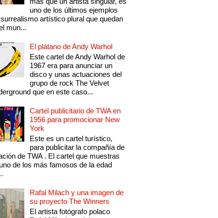
más que un artista singular, es
uno de los últimos ejemplos
 surrealismo artístico plural que quedan
el mun...
El plátano de Andy Warhol
Este cartel de Andy Warhol de
1967 era para anunciar un
disco y unas actuaciones del
grupo de rock The Velvet
erground que en este caso...
Cartel publicitario de TWA en
1956 para promocionar New
York
Este es un cartel turístico,
para publicitar la compañía de
ación de TWA . El cartel que muestras
uno de los más famosos de la edad
..
Rafal Milach y una imagen de
su proyecto The Winners
El artista fotógrafo polaco