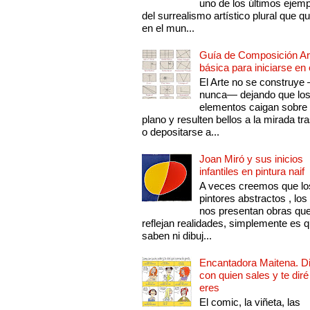
uno de los últimos ejem
del surrealismo artístico plural que 
en el mun...
Guía de Composición Art
básica para iniciarse en 
El Arte no se construye
nunca— dejando que lo
elementos caigan sobre
plano y resulten bellos a la mirada tr
o depositarse a...
Joan Miró y sus inicios
infantiles en pintura naif
A veces creemos que lo
pintores abstractos , los
nos presentan obras qu
reflejan realidades, simplemente es 
saben ni dibuj...
Encantadora Maitena. 
con quien sales y te diré
eres
El comic, la viñeta, las