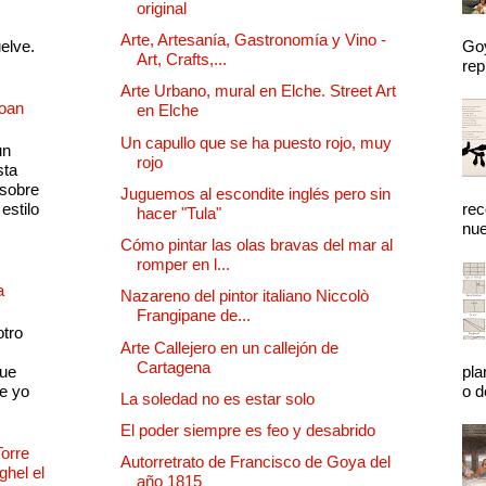
original
Arte, Artesanía, Gastronomía y Vino -
uelve.
Goy
Art, Crafts,...
rep
Arte Urbano, mural en Elche. Street Art
Joan
en Elche
Un capullo que se ha puesto rojo, muy
un
rojo
sta
 sobre
Juguemos al escondite inglés pero sin
estilo
rec
hacer "Tula"
nue
Cómo pintar las olas bravas del mar al
romper en l...
a
Nazareno del pintor italiano Niccolò
Frangipane de...
otro
Arte Callejero en un callejón de
Cartagena
que
pla
e yo
o d
La soledad no es estar solo
El poder siempre es feo y desabrido
Torre
Autorretrato de Francisco de Goya del
ghel el
año 1815