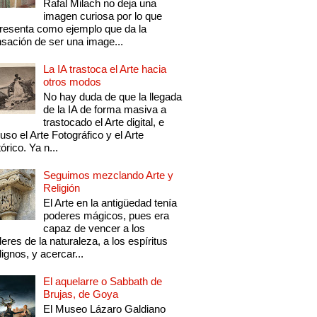
Rafal Milach no deja una
imagen curiosa por lo que
resenta como ejemplo que da la
sación de ser una image...
La IA trastoca el Arte hacia
otros modos
No hay duda de que la llegada
de la IA de forma masiva a
trastocado el Arte digital, e
luso el Arte Fotográfico y el Arte
tórico. Ya n...
Seguimos mezclando Arte y
Religión
El Arte en la antigüedad tenía
poderes mágicos, pues era
capaz de vencer a los
eres de la naturaleza, a los espíritus
ignos, y acercar...
El aquelarre o Sabbath de
Brujas, de Goya
El Museo Lázaro Galdiano