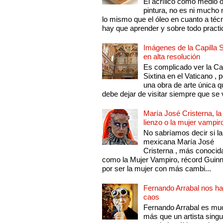
El acrílico como medio 
pintura, no es ni mucho
lo mismo que el óleo en cuanto a técn
hay que aprender y sobre todo practic
Imágenes de la Capilla S
en alta resolución
Es complicado ver la Cap
Sixtina en el Vaticano , 
una obra de arte única q
debe dejar de visitar siempre que se v
María José Cristerna, la
lienzo o la mujer vampir
No sabríamos decir si la
mexicana María José
Cristerna , más conocid
como la Mujer Vampiro, récord Guin
por ser la mujer con más cambi...
Fernando Arrabal nos ha
caos
Fernando Arrabal es mu
más que un artista singu