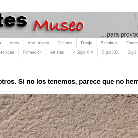
a
Artes
Arte Urbano
Culturas
Dibujo
Escultura
Fotogr
écnicas
Formación
Artistas
< Siglo XIX
Siglo XIX
Siglo
ros. Si no los tenemos, parece que no hem