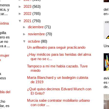
o
 menos
►
2023
(563)
ica, y
del
►
2022
(765)
ar....
en 
▼
2021
(793)
ixtina
►
diciembre
(71)
illa
►
noviembre
(70)
pero es
▼
octubre
(80)
ue no
a a ...
Und
Un anfiteatro para seguir practicando
¿Hay médicos para las heridas del alma
 mujer
que no se c...
o
Tampoco a mi me había cazado. Tuve
miedo
a
María Blanchard y un bodegón cubista
ness
avi
de 1919
es 
de.
¿Qué quiso decirnos Edvard Munch con
bla del
El Grito?
Murcia sabe contratar mobiliario urbano
cho
con color ...
lar, es