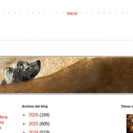
Inicio
Archivo del blog
Obras 
►
2026
(169)
dera.
ra
►
2025
(605)
o
►
2024
(519)