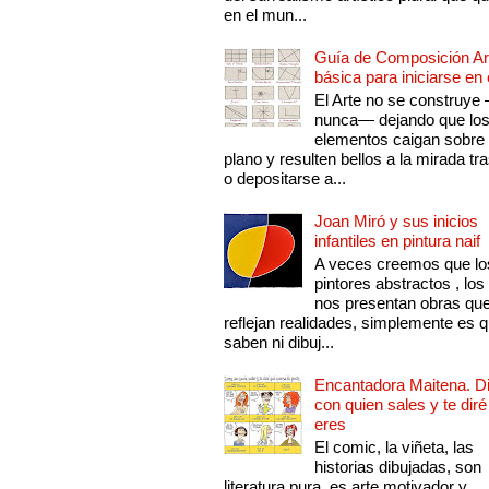
en el mun...
Guía de Composición Art
básica para iniciarse en 
El Arte no se construye
nunca— dejando que lo
elementos caigan sobre
plano y resulten bellos a la mirada tr
o depositarse a...
Joan Miró y sus inicios
infantiles en pintura naif
A veces creemos que lo
pintores abstractos , los
nos presentan obras qu
reflejan realidades, simplemente es 
saben ni dibuj...
Encantadora Maitena. 
con quien sales y te diré
eres
El comic, la viñeta, las
historias dibujadas, son
literatura pura, es arte motivador y