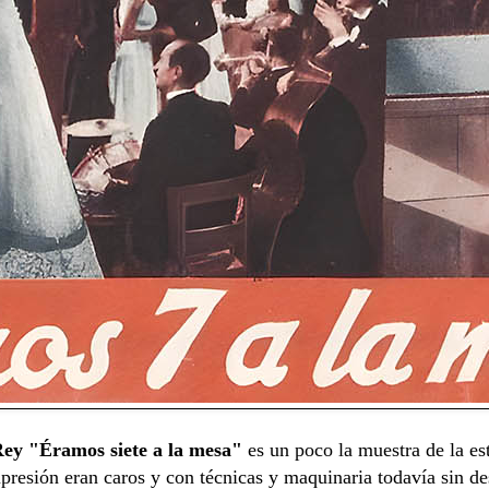
Rey
"Éramos siete a la mesa"
es un poco la muestra de la est
presión eran caros y con técnicas y maquinaria todavía sin de