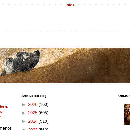
Inicio
Archivo del blog
Obras 
►
2026
(169)
dera.
ra
►
2025
(605)
o
►
2024
(519)
o
 menos
▼
2023
(563)