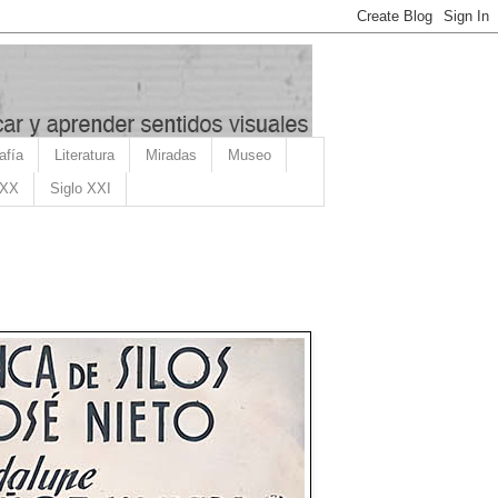
afía
Literatura
Miradas
Museo
 XX
Siglo XXI