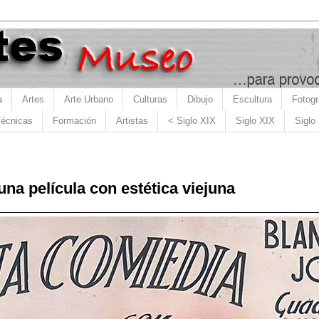
a
Artes
Arte Urbano
Culturas
Dibujo
Escultura
Fotogr
écnicas
Formación
Artistas
< Siglo XIX
Siglo XIX
Siglo
una película con estética viejuna