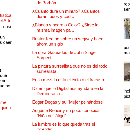
de Borbón
rep
sen
¿Cuanto dura un minuto? ¿Cuántos
ística
duran todos y cad...
el Arte
¿Blanco y negro o Color? ¿Sirve la
 —casi
misma imagen pa...
s
 un
Buster Keaton sobre un segway hace
as caer
ahora un siglo
pod
La obra Gaseados de John Singer
mal
Sargent
La pintura surrealista que no es del todo
s
surrealista
 que
En la mezcla está el éxito o el fracaso
e no
que no
Dicen que lo Digital nos ayudará en la
inc
Democracia....
pic
Edgar Degas y su "Mujer peinándose"
Dime
 quien
Auguste Renoir y su poco conocida
"Niña del látigo"
La lumbre es lo que queda tras el
incendio