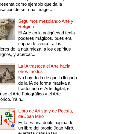
resenta como ejemplo que da la
sación de ser una image...
Seguimos mezclando Arte y
Religión
El Arte en la antigüedad tenía
poderes mágicos, pues era
capaz de vencer a los
eres de la naturaleza, a los espíritus
ignos, y acercar...
La IA trastoca el Arte hacia
otros modos
No hay duda de que la llegada
de la IA de forma masiva a
trastocado el Arte digital, e
luso el Arte Fotográfico y el Arte
tórico. Ya n...
Libro de Artista y de Poesía,
de Joan Miró
Esta es una doble página de
un libro del propio Joan Miró,
el artista catalán tan