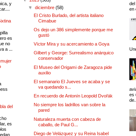
ica, y
del
▼
diciembre
(58)
ar....
en 
El Cristo Burlado, del artista italiano
ixtina
Cimabue
Os dejo un 386 simplemente porque me
illa
gustó
pero es
ue no
Víctor Mira y su acercamiento a Goya
a a ...
Und
Gilbert y George: Surrealismo anárquico
conservador
 mujer
o
El Museo del Origami de Zaragoza pide
auxilio
El semanario El Jueves se acaba y se
a
va quedando s...
ness
avi
es 
En recuerdo de Antonín Leopold Dvořák
de.
No siempre los ladrillos van sobre la
bla del
pared
cho
Naturaleza muerta con cabeza de
lar, es
caballo, de Paul G...
plos
Diego de Velázquez y su Reina Isabel
quedan