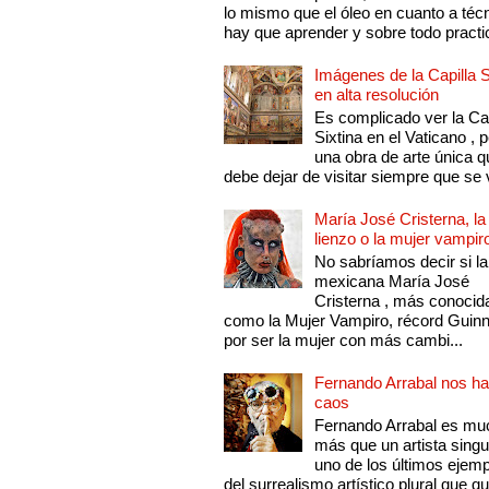
lo mismo que el óleo en cuanto a técn
hay que aprender y sobre todo practic
Imágenes de la Capilla S
en alta resolución
Es complicado ver la Cap
Sixtina en el Vaticano , 
una obra de arte única q
debe dejar de visitar siempre que se v
María José Cristerna, la
lienzo o la mujer vampir
No sabríamos decir si la
mexicana María José
Cristerna , más conocid
como la Mujer Vampiro, récord Guin
por ser la mujer con más cambi...
Fernando Arrabal nos ha
caos
Fernando Arrabal es mu
más que un artista singu
uno de los últimos ejem
del surrealismo artístico plural que 