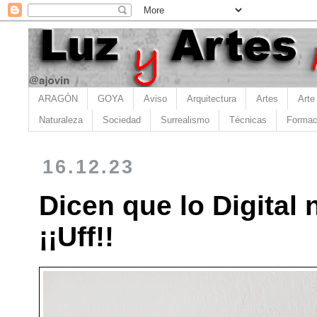
ARAGÓN
GOYA
Aviso
Arquitectura
Artes
Arte
Naturaleza
Sociedad
Surrealismo
Técnicas
Formac
16.12.23
Dicen que lo Digital
¡¡Uff!!