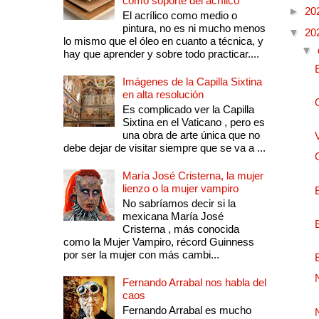
como soporte del acrílico
►
20
El acrílico como medio o
pintura, no es ni mucho menos
▼
20
lo mismo que el óleo en cuanto a técnica, y
▼
hay que aprender y sobre todo practicar....
Imágenes de la Capilla Sixtina
en alta resolución
Es complicado ver la Capilla
Sixtina en el Vaticano , pero es
una obra de arte única que no
debe dejar de visitar siempre que se va a ...
María José Cristerna, la mujer
lienzo o la mujer vampiro
No sabríamos decir si la
mexicana María José
Cristerna , más conocida
como la Mujer Vampiro, récord Guinness
por ser la mujer con más cambi...
Fernando Arrabal nos habla del
caos
Fernando Arrabal es mucho