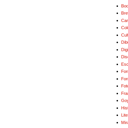
Bo
Bre
Car
Col
Cul
Dib
Digi
Dis
Esc
For
Fo
Fot
Fra
Go
His
Lit
Mir