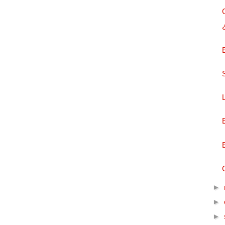
►
►
►