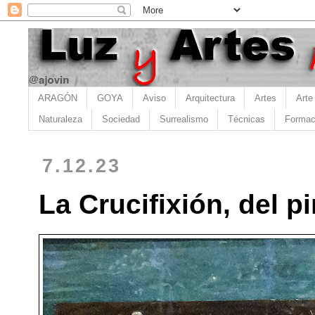
ARAGÓN
GOYA
Aviso
Arquitectura
Artes
Arte
Naturaleza
Sociedad
Surrealismo
Técnicas
Formac
7.12.23
La Crucifixión, del p