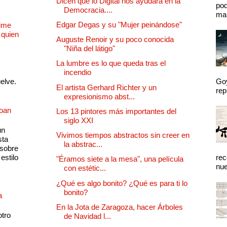
Dicen que lo Digital nos ayudará en la
pod
Democracia....
mal
Edgar Degas y su "Mujer peinándose"
Dime
 quien
Auguste Renoir y su poco conocida
"Niña del látigo"
La lumbre es lo que queda tras el
incendio
uelve.
Goy
El artista Gerhard Richter y un
rep
expresionismo abst...
Joan
Los 13 pintores más importantes del
siglo XXI
un
Vivimos tiempos abstractos sin creer en
sta
la abstrac...
 sobre
estilo
rec
"Éramos siete a la mesa", una película
nue
con estétic...
¿Qué es algo bonito? ¿Qué es para ti lo
bonito?
a
En la Jota de Zaragoza, hacer Árboles
otro
de Navidad l...