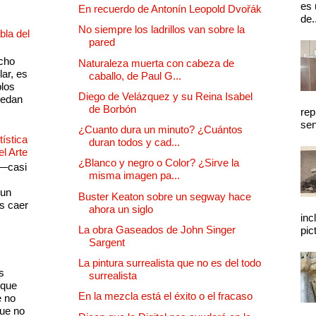
es 
En recuerdo de Antonín Leopold Dvořák
de.
No siempre los ladrillos van sobre la
bla del
pared
cho
Naturaleza muerta con cabeza de
lar, es
caballo, de Paul G...
plos
Diego de Velázquez y su Reina Isabel
quedan
de Borbón
rep
sen
¿Cuanto dura un minuto? ¿Cuántos
ística
duran todos y cad...
el Arte
¿Blanco y negro o Color? ¿Sirve la
 —casi
misma imagen pa...
s
 un
Buster Keaton sobre un segway hace
as caer
ahora un siglo
inc
La obra Gaseados de John Singer
pic
Sargent
La pintura surrealista que no es del todo
s
surrealista
 que
En la mezcla está el éxito o el fracaso
e no
que no