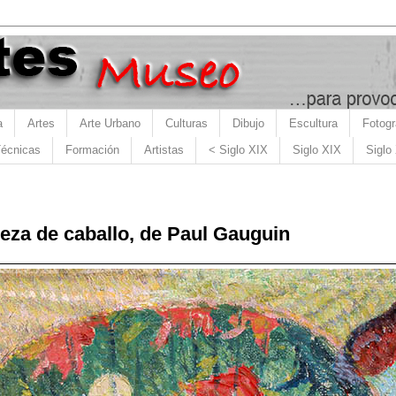
a
Artes
Arte Urbano
Culturas
Dibujo
Escultura
Fotogr
écnicas
Formación
Artistas
< Siglo XIX
Siglo XIX
Siglo
eza de caballo, de Paul Gauguin