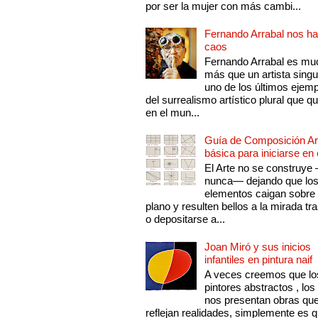
por ser la mujer con más cambi...
Fernando Arrabal nos ha
caos
Fernando Arrabal es mu
más que un artista singu
uno de los últimos ejem
del surrealismo artístico plural que 
en el mun...
Guía de Composición Art
básica para iniciarse en 
El Arte no se construye
nunca— dejando que lo
elementos caigan sobre
plano y resulten bellos a la mirada tr
o depositarse a...
Joan Miró y sus inicios
infantiles en pintura naif
A veces creemos que lo
pintores abstractos , los
nos presentan obras qu
reflejan realidades, simplemente es 