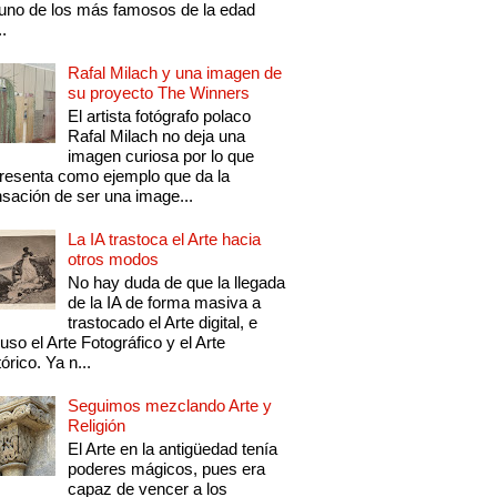
uno de los más famosos de la edad
..
Rafal Milach y una imagen de
su proyecto The Winners
El artista fotógrafo polaco
Rafal Milach no deja una
imagen curiosa por lo que
resenta como ejemplo que da la
sación de ser una image...
La IA trastoca el Arte hacia
otros modos
No hay duda de que la llegada
de la IA de forma masiva a
trastocado el Arte digital, e
luso el Arte Fotográfico y el Arte
tórico. Ya n...
Seguimos mezclando Arte y
Religión
El Arte en la antigüedad tenía
poderes mágicos, pues era
capaz de vencer a los