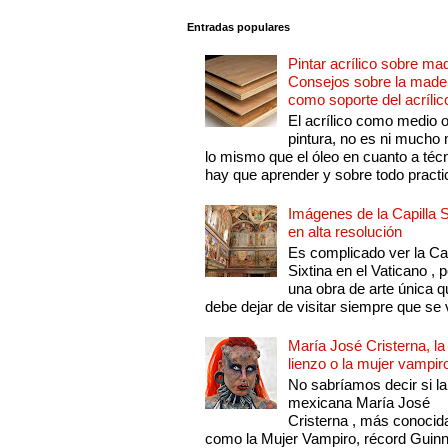
Entradas populares
Pintar acrílico sobre ma
Consejos sobre la made
como soporte del acrílic
El acrílico como medio 
pintura, no es ni mucho
lo mismo que el óleo en cuanto a técn
hay que aprender y sobre todo practic
Imágenes de la Capilla S
en alta resolución
Es complicado ver la Cap
Sixtina en el Vaticano , 
una obra de arte única q
debe dejar de visitar siempre que se v
María José Cristerna, la
lienzo o la mujer vampir
No sabríamos decir si la
mexicana María José
Cristerna , más conocid
como la Mujer Vampiro, récord Guin