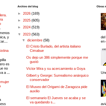
Archivo del blog
Obras 
►
2026
(169)
dera.
ra
►
2025
(605)
o
►
2024
(519)
o
 menos
▼
2023
(563)
ica, y
del
▼
diciembre
(58)
ar....
en 
El Cristo Burlado, del artista italiano
ixtina
Cimabue
Os dejo un 386 simplemente porque me
illa
gustó
pero es
ue no
Víctor Mira y su acercamiento a Goya
a a ...
Und
Gilbert y George: Surrealismo anárquico
conservador
 mujer
o
El Museo del Origami de Zaragoza pide
auxilio
El semanario El Jueves se acaba y se
a
va quedando s...
ness
avi