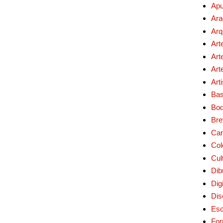
Apu
Ara
Arq
Art
Art
Art
Art
Bas
Bo
Bre
Car
Col
Cul
Dib
Digi
Dis
Esc
For