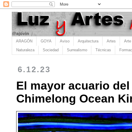
ARAGÓN
GOYA
Aviso
Arquitectura
Artes
Arte
Naturaleza
Sociedad
Surrealismo
Técnicas
Formac
6.12.23
El mayor acuario del
Chimelong Ocean K