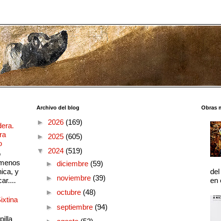
Archivo del blog
Obras 
►
2026
(169)
dera.
ra
►
2025
(605)
o
▼
2024
(519)
o
 menos
►
diciembre
(59)
ica, y
del
►
noviembre
(39)
ar....
en 
►
octubre
(48)
ixtina
►
septiembre
(94)
illa