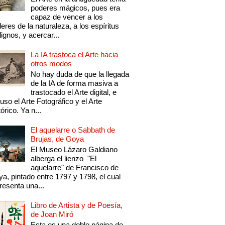
poderes mágicos, pues era
capaz de vencer a los
eres de la naturaleza, a los espíritus
ignos, y acercar...
La IA trastoca el Arte hacia
otros modos
No hay duda de que la llegada
de la IA de forma masiva a
trastocado el Arte digital, e
luso el Arte Fotográfico y el Arte
tórico. Ya n...
El aquelarre o Sabbath de
Brujas, de Goya
El Museo Lázaro Galdiano
alberga el lienzo "El
aquelarre" de Francisco de
a, pintado entre 1797 y 1798, el cual
resenta una...
Libro de Artista y de Poesía,
de Joan Miró
Esta es una doble página de