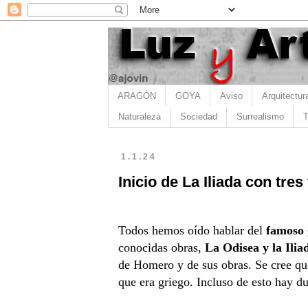
ARAGÓN
GOYA
Aviso
Arquitectur
Naturaleza
Sociedad
Surrealismo
T
1.1.24
Inicio de La Iliada con tres
Todos hemos oído hablar del
famoso
conocidas obras,
La Odisea y la Ilia
de Homero y de sus obras. Se cree qu
que era griego. Incluso de esto hay d