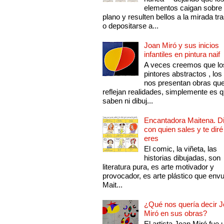
elementos caigan sobre
plano y resulten bellos a la mirada tr
o depositarse a...
Joan Miró y sus inicios
infantiles en pintura naif
A veces creemos que lo
pintores abstractos , los
nos presentan obras qu
reflejan realidades, simplemente es 
saben ni dibuj...
Encantadora Maitena. 
con quien sales y te diré
eres
El comic, la viñeta, las
historias dibujadas, son
literatura pura, es arte motivador y
provocador, es arte plástico que env
Mait...
¿Qué nos quería decir 
Miró en sus obras?
El artista Joan Miró fue 