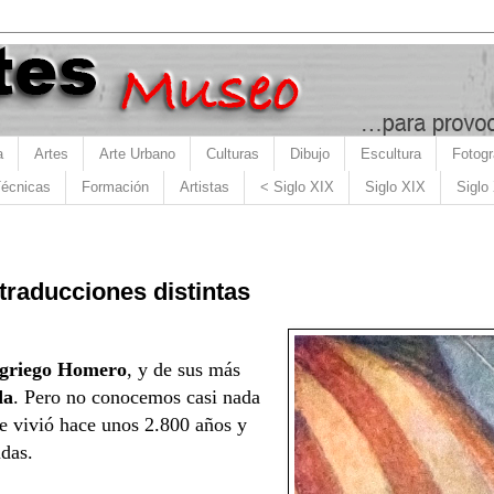
a
Artes
Arte Urbano
Culturas
Dibujo
Escultura
Fotogr
écnicas
Formación
Artistas
< Siglo XIX
Siglo XIX
Siglo
 traducciones distintas
 griego Homero
, y de sus más
da
. Pero no conocemos casi nada
e vivió hace unos 2.800 años y
udas.