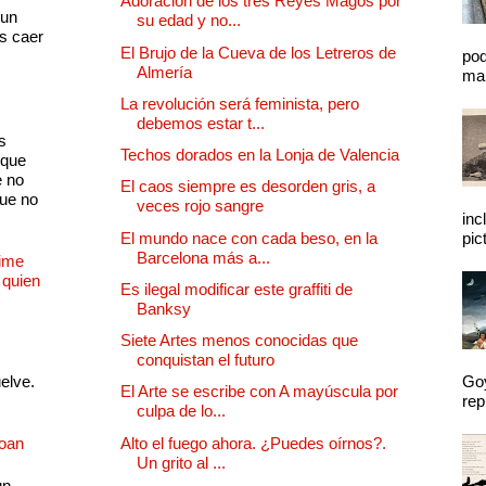
Adoración de los tres Reyes Magos por
 un
su edad y no...
as caer
El Brujo de la Cueva de los Letreros de
pod
Almería
mal
La revolución será feminista, pero
debemos estar t...
s
Techos dorados en la Lonja de Valencia
 que
e no
El caos siempre es desorden gris, a
que no
veces rojo sangre
inc
El mundo nace con cada beso, en la
pic
Barcelona más a...
Dime
 quien
Es ilegal modificar este graffiti de
Banksy
Siete Artes menos conocidas que
conquistan el futuro
uelve.
Goy
El Arte se escribe con A mayúscula por
rep
culpa de lo...
Joan
Alto el fuego ahora. ¿Puedes oírnos?.
Un grito al ...
un