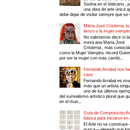
Sixtina en el Vaticano , 
una obra de arte única q
debe dejar de visitar siempre que se v
María José Cristerna, la
lienzo o la mujer vampir
No sabríamos decir si la
mexicana María José
Cristerna , más conocid
como la Mujer Vampiro, récord Guin
por ser la mujer con más cambi...
Fernando Arrabal nos ha
caos
Fernando Arrabal es mu
más que un artista singu
uno de los últimos ejem
del surrealismo artístico plural que 
en el mun...
Guía de Composición Art
básica para iniciarse en 
El Arte no se construye
nunca— dejando que lo