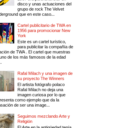
disco y unas actuaciones del
grupo de rock The Velvet
erground que en este caso...
Cartel publicitario de TWA en
1956 para promocionar New
York
Este es un cartel turístico,
para publicitar la compañía de
ación de TWA . El cartel que muestras
uno de los más famosos de la edad
..
Rafal Milach y una imagen de
su proyecto The Winners
El artista fotógrafo polaco
Rafal Milach no deja una
imagen curiosa por lo que
resenta como ejemplo que da la
sación de ser una image...
Seguimos mezclando Arte y
Religión
El Arte en la antigüedad tenía