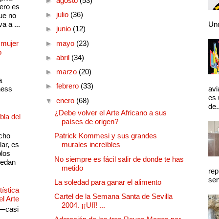
►
agosto
(53)
pero es
►
julio
(36)
ue no
a a ...
Und
►
junio
(12)
 mujer
►
mayo
(23)
o
►
abril
(34)
►
marzo
(20)
a
►
febrero
(33)
ness
avi
es 
▼
enero
(68)
de.
¿Debe volver el Arte Africano a sus
bla del
países de origen?
cho
Patrick Kommesi y sus grandes
lar, es
murales increíbles
plos
No siempre es fácil salir de donde te has
quedan
metido
rep
sen
La soledad para ganar el alimento
ística
Cartel de la Semana Santa de Sevilla
el Arte
2004. ¡¡Uff! ...
 —casi
s