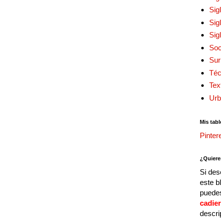
Sig
Sig
Sig
Soc
Sur
Téc
Tex
Urb
Mis tabl
Pinter
¿Quiere
Si des
este b
puedes
cadie
descri