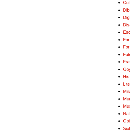
Cul
Dib
Digi
Dis
Esc
For
Fo
Fot
Fra
Go
His
Lit
Mir
Mur
Mu
Nat
Opi
Sig