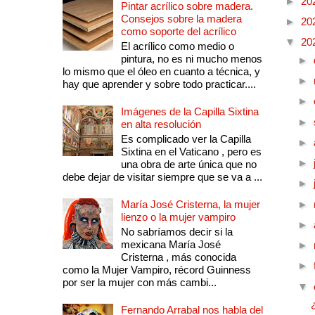
►
20
Pintar acrílico sobre madera.
Consejos sobre la madera
►
20
como soporte del acrílico
▼
20
El acrílico como medio o
pintura, no es ni mucho menos
►
lo mismo que el óleo en cuanto a técnica, y
►
hay que aprender y sobre todo practicar....
►
Imágenes de la Capilla Sixtina
►
en alta resolución
Es complicado ver la Capilla
►
Sixtina en el Vaticano , pero es
►
una obra de arte única que no
debe dejar de visitar siempre que se va a ...
►
María José Cristerna, la mujer
►
lienzo o la mujer vampiro
►
No sabríamos decir si la
mexicana María José
►
Cristerna , más conocida
►
como la Mujer Vampiro, récord Guinness
por ser la mujer con más cambi...
▼
Fernando Arrabal nos habla del