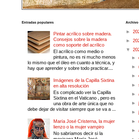
Entradas populares
Archivo
►
20
Pintar acrílico sobre madera.
Consejos sobre la madera
►
20
como soporte del acrílico
▼
20
El acrílico como medio o
pintura, no es ni mucho menos
►
lo mismo que el óleo en cuanto a técnica, y
►
hay que aprender y sobre todo practicar....
►
Imágenes de la Capilla Sixtina
►
en alta resolución
Es complicado ver la Capilla
►
Sixtina en el Vaticano , pero es
►
una obra de arte única que no
debe dejar de visitar siempre que se va a ...
►
María José Cristerna, la mujer
►
lienzo o la mujer vampiro
►
No sabríamos decir si la
mexicana María José