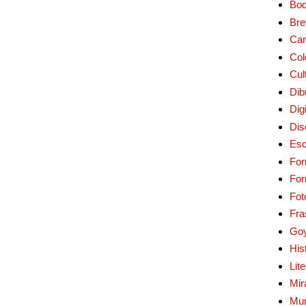
Bo
Bre
Car
Col
Cul
Dib
Digi
Dis
Esc
For
Fo
Fot
Fra
Go
His
Lit
Mir
Mur