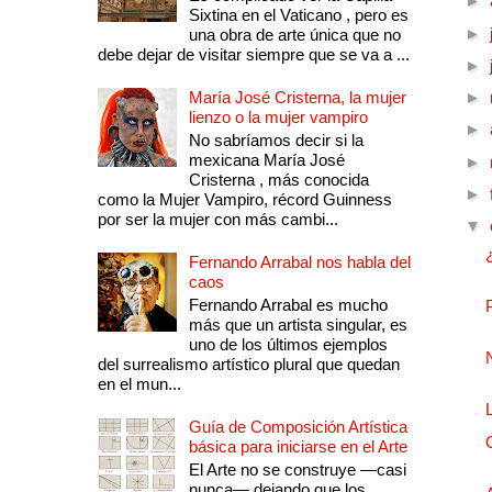
►
Sixtina en el Vaticano , pero es
►
una obra de arte única que no
debe dejar de visitar siempre que se va a ...
►
María José Cristerna, la mujer
►
lienzo o la mujer vampiro
►
No sabríamos decir si la
mexicana María José
►
Cristerna , más conocida
►
como la Mujer Vampiro, récord Guinness
por ser la mujer con más cambi...
▼
Fernando Arrabal nos habla del
caos
Fernando Arrabal es mucho
más que un artista singular, es
uno de los últimos ejemplos
del surrealismo artístico plural que quedan
en el mun...
Guía de Composición Artística
básica para iniciarse en el Arte
El Arte no se construye —casi
nunca— dejando que los