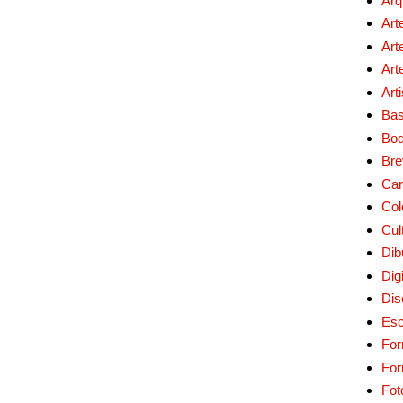
Arq
Art
Art
Art
Art
Bas
Bo
Bre
Car
Col
Cul
Dib
Digi
Dis
Esc
For
Fo
Fot