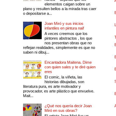
elementos caigan sobre un
plano y resulten bellos a la mirada tras caer
o depositarse a...
Joan Miró y sus inicios
infantiles en pintura naif
A veces creemos que los
pintores abstractos , los que
nos presentan obras que no
reflejan realidades, simplemente es que no
saben ni dibuj...
Encantadora Maitena. Dime
con quien sales y te diré quien
eres
El comic, la viñeta, las
historias dibujadas, son
literatura pura, es arte motivador y
provocador, es arte plástico que envuelve.
Mait...
¿Qué nos quería decir Joan
Miró en sus obras?
El artista Joan Miró fue un