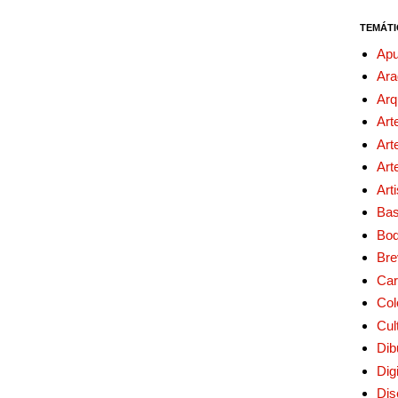
TEMÁTI
Apu
Ara
Arq
Art
Art
Art
Art
Bas
Bo
Bre
Car
Col
Cul
Dib
Digi
Dis