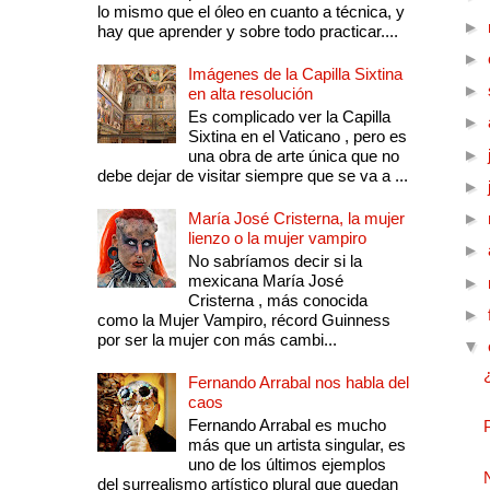
lo mismo que el óleo en cuanto a técnica, y
►
hay que aprender y sobre todo practicar....
►
Imágenes de la Capilla Sixtina
►
en alta resolución
Es complicado ver la Capilla
►
Sixtina en el Vaticano , pero es
►
una obra de arte única que no
debe dejar de visitar siempre que se va a ...
►
María José Cristerna, la mujer
►
lienzo o la mujer vampiro
►
No sabríamos decir si la
mexicana María José
►
Cristerna , más conocida
►
como la Mujer Vampiro, récord Guinness
por ser la mujer con más cambi...
▼
Fernando Arrabal nos habla del
caos
Fernando Arrabal es mucho
más que un artista singular, es
uno de los últimos ejemplos
del surrealismo artístico plural que quedan