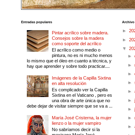
Entradas populares
Archivo
►
20
Pintar acrílico sobre madera.
Consejos sobre la madera
►
20
como soporte del acrílico
▼
20
El acrílico como medio o
pintura, no es ni mucho menos
►
lo mismo que el óleo en cuanto a técnica, y
►
hay que aprender y sobre todo practicar....
►
Imágenes de la Capilla Sixtina
►
en alta resolución
Es complicado ver la Capilla
►
Sixtina en el Vaticano , pero es
►
una obra de arte única que no
debe dejar de visitar siempre que se va a ...
►
María José Cristerna, la mujer
►
lienzo o la mujer vampiro
►
No sabríamos decir si la
mexicana María José