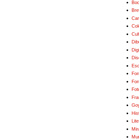
Bo
Bre
Car
Col
Cul
Dib
Digi
Dis
Esc
For
Fo
Fot
Fra
Go
His
Lit
Mir
Mur