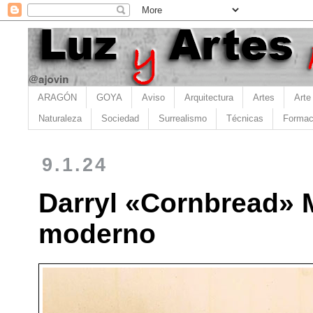
ARAGÓN
GOYA
Aviso
Arquitectura
Artes
Arte
Naturaleza
Sociedad
Surrealismo
Técnicas
Formac
9.1.24
Darryl «Cornbread» M
moderno