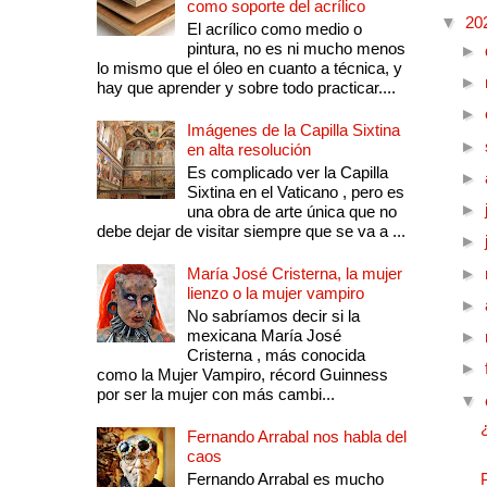
como soporte del acrílico
▼
20
El acrílico como medio o
pintura, no es ni mucho menos
►
lo mismo que el óleo en cuanto a técnica, y
►
hay que aprender y sobre todo practicar....
►
Imágenes de la Capilla Sixtina
►
en alta resolución
Es complicado ver la Capilla
►
Sixtina en el Vaticano , pero es
►
una obra de arte única que no
debe dejar de visitar siempre que se va a ...
►
María José Cristerna, la mujer
►
lienzo o la mujer vampiro
►
No sabríamos decir si la
mexicana María José
►
Cristerna , más conocida
►
como la Mujer Vampiro, récord Guinness
por ser la mujer con más cambi...
▼
Fernando Arrabal nos habla del
caos
Fernando Arrabal es mucho