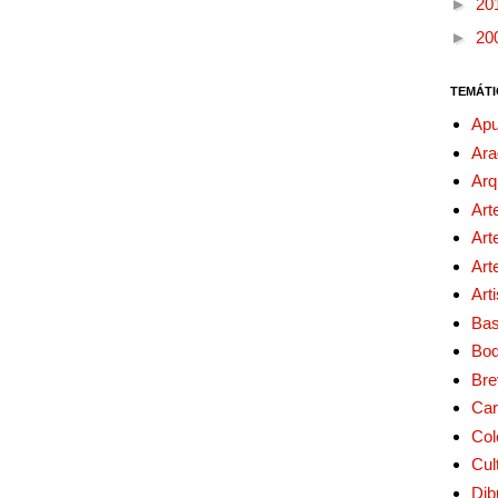
►
20
►
20
TEMÁTI
Apu
Ara
Arq
Art
Art
Art
Art
Bas
Bo
Bre
Car
Col
Cul
Dib