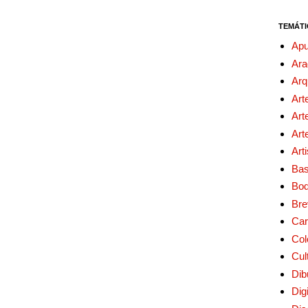
TEMÁTI
Apu
Ara
Arq
Art
Art
Art
Art
Bas
Bo
Bre
Car
Col
Cul
Dib
Digi