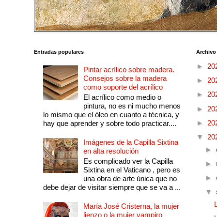
Entradas populares
Archivo
►
20
Pintar acrílico sobre madera.
Consejos sobre la madera
►
20
como soporte del acrílico
►
20
El acrílico como medio o
pintura, no es ni mucho menos
►
20
lo mismo que el óleo en cuanto a técnica, y
►
20
hay que aprender y sobre todo practicar....
▼
20
Imágenes de la Capilla Sixtina
►
en alta resolución
Es complicado ver la Capilla
►
Sixtina en el Vaticano , pero es
►
una obra de arte única que no
debe dejar de visitar siempre que se va a ...
▼
María José Cristerna, la mujer
lienzo o la mujer vampiro