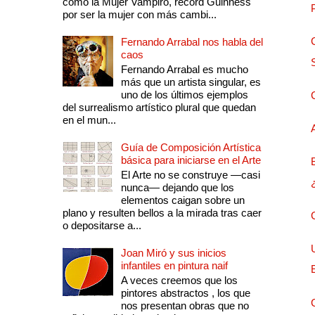
como la Mujer Vampiro, récord Guinness
por ser la mujer con más cambi...
Fernando Arrabal nos habla del
caos
Fernando Arrabal es mucho
más que un artista singular, es
uno de los últimos ejemplos
del surrealismo artístico plural que quedan
en el mun...
Guía de Composición Artística
básica para iniciarse en el Arte
El Arte no se construye —casi
nunca— dejando que los
elementos caigan sobre un
plano y resulten bellos a la mirada tras caer
o depositarse a...
Joan Miró y sus inicios
infantiles en pintura naif
A veces creemos que los
pintores abstractos , los que
nos presentan obras que no