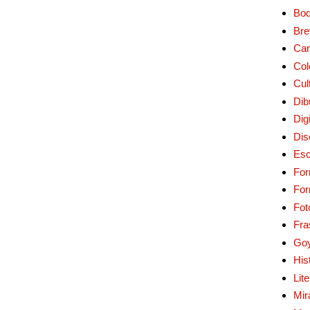
Bo
Bre
Car
Col
Cul
Dib
Digi
Dis
Esc
For
Fo
Fot
Fra
Go
His
Lit
Mir