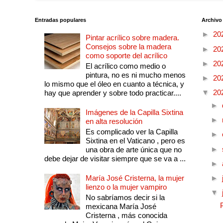
Entradas populares
Archivo
►
20
Pintar acrílico sobre madera.
Consejos sobre la madera
►
20
como soporte del acrílico
►
20
El acrílico como medio o
pintura, no es ni mucho menos
►
20
lo mismo que el óleo en cuanto a técnica, y
▼
20
hay que aprender y sobre todo practicar....
►
Imágenes de la Capilla Sixtina
►
en alta resolución
Es complicado ver la Capilla
►
Sixtina en el Vaticano , pero es
►
una obra de arte única que no
debe dejar de visitar siempre que se va a ...
►
María José Cristerna, la mujer
►
lienzo o la mujer vampiro
▼
No sabríamos decir si la
mexicana María José
Cristerna , más conocida