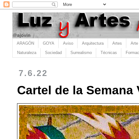
ARAGÓN
GOYA
Aviso
Arquitectura
Artes
Arte
Naturaleza
Sociedad
Surrealismo
Técnicas
Formac
7.6.22
Cartel de la Semana