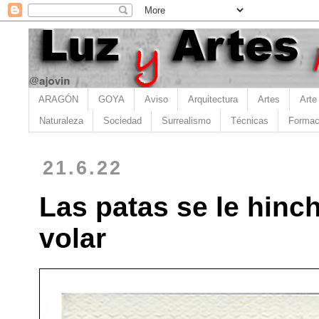
ARAGÓN
GOYA
Aviso
Arquitectura
Artes
Arte
Naturaleza
Sociedad
Surrealismo
Técnicas
Formac
21.6.22
Las patas se le hinc
volar