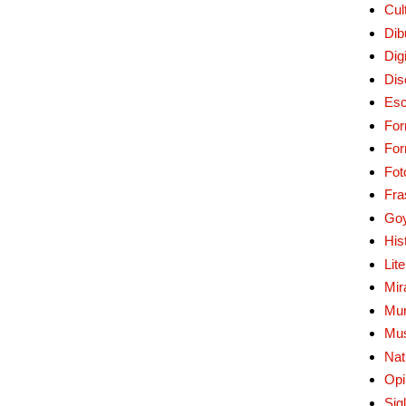
Cul
Dib
Digi
Dis
Esc
For
Fo
Fot
Fra
Go
His
Lit
Mir
Mur
Mu
Nat
Opi
Sig