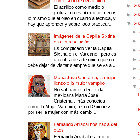
como soporte del acrílico
►
20
El acrílico como medio o
pintura, no es ni mucho menos
►
20
lo mismo que el óleo en cuanto a técnica, y
▼
20
hay que aprender y sobre todo practicar....
►
Imágenes de la Capilla Sixtina
►
en alta resolución
Es complicado ver la Capilla
►
Sixtina en el Vaticano , pero es
►
una obra de arte única que no
debe dejar de visitar siempre que se va a ...
►
María José Cristerna, la mujer
►
lienzo o la mujer vampiro
▼
No sabríamos decir si la
mexicana María José
Cristerna , más conocida
como la Mujer Vampiro, récord Guinness
por ser la mujer con más cambi...
Fernando Arrabal nos habla del
caos
Fernando Arrabal es mucho