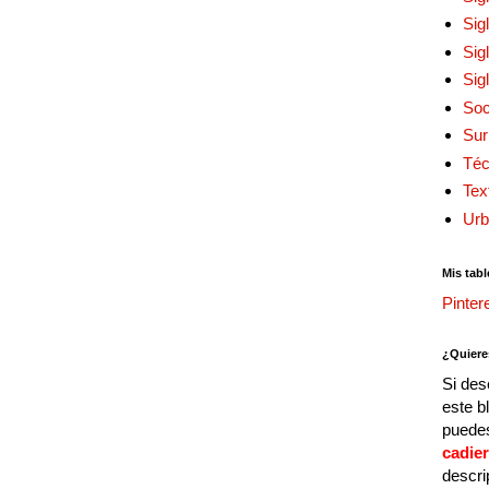
Sig
Sig
Sig
Soc
Sur
Téc
Tex
Urb
Mis tabl
Pinter
¿Quiere
Si des
este b
puedes
cadie
descri