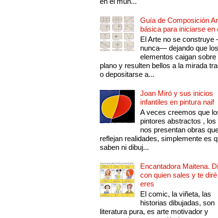
en el mun...
Guía de Composición Art
básica para iniciarse en 
El Arte no se construye
nunca— dejando que lo
elementos caigan sobre
plano y resulten bellos a la mirada tr
o depositarse a...
Joan Miró y sus inicios
infantiles en pintura naif
A veces creemos que lo
pintores abstractos , los
nos presentan obras qu
reflejan realidades, simplemente es 
saben ni dibuj...
Encantadora Maitena. 
con quien sales y te diré
eres
El comic, la viñeta, las
historias dibujadas, son
literatura pura, es arte motivador y