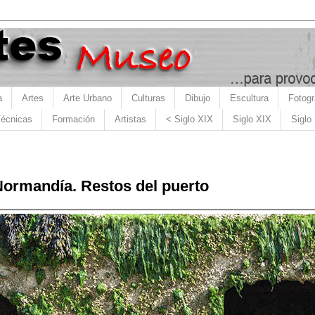
a
Artes
Arte Urbano
Culturas
Dibujo
Escultura
Fotogr
écnicas
Formación
Artistas
< Siglo XIX
Siglo XIX
Siglo
ormandía. Restos del puerto