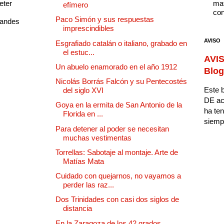
eter
mat
efímero
con
Paco Simón y sus respuestas
randes
imprescindibles
AVISO
Esgrafiado catalán o italiano, grabado en
el estuc...
AVIS
Un abuelo enamorado en el año 1912
Blog
Nicolás Borrás Falcón y su Pentecostés
Este b
del siglo XVI
DE ac
Goya en la ermita de San Antonio de la
ha ten
Florida en ...
siempr
Para detener al poder se necesitan
muchas vestimentas
Torrellas: Sabotaje al montaje. Arte de
Matías Mata
Cuidado con quejarnos, no vayamos a
perder las raz...
Dos Trinidades con casi dos siglos de
distancia
En la Zaragoza de los 42 grados