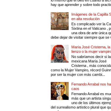
lo mismo que el óleo en cuanto a técn
hay que aprender y sobre todo practic
Imágenes de la Capilla S
en alta resolución
Es complicado ver la Cap
Sixtina en el Vaticano , 
una obra de arte única q
debe dejar de visitar siempre que se v
María José Cristerna, la
lienzo o la mujer vampir
No sabríamos decir si la
mexicana María José
Cristerna , más conocid
como la Mujer Vampiro, récord Guin
por ser la mujer con más cambi...
Fernando Arrabal nos ha
caos
Fernando Arrabal es mu
más que un artista singu
uno de los últimos ejem
del surrealismo artístico plural que 