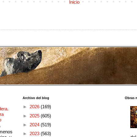
Inicio
Archivo del blog
Obras 
►
2026
(169)
dera.
ra
►
2025
(605)
o
►
2024
(519)
o
 menos
►
2023
(563)