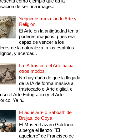
resenta como ejemplo que da la
sación de ser una image...
Seguimos mezclando Arte y
Religión
El Arte en la antigüedad tenía
poderes mágicos, pues era
capaz de vencer a los
eres de la naturaleza, a los espíritus
ignos, y acercar...
La IA trastoca el Arte hacia
otros modos
No hay duda de que la llegada
de la IA de forma masiva a
trastocado el Arte digital, e
luso el Arte Fotográfico y el Arte
tórico. Ya n...
El aquelarre o Sabbath de
Brujas, de Goya
El Museo Lázaro Galdiano
alberga el lienzo "El
aquelarre" de Francisco de