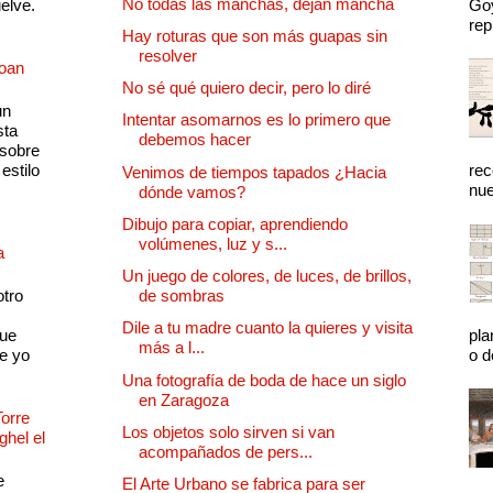
No todas las manchas, dejan mancha
uelve.
Goy
rep
Hay roturas que son más guapas sin
resolver
Joan
No sé qué quiero decir, pero lo diré
un
Intentar asomarnos es lo primero que
sta
debemos hacer
 sobre
estilo
rec
Venimos de tiempos tapados ¿Hacia
nue
dónde vamos?
Dibujo para copiar, aprendiendo
volúmenes, luz y s...
a
Un juego de colores, de luces, de brillos,
otro
de sombras
Dile a tu madre cuanto la quieres y visita
que
pla
más a l...
e yo
o d
Una fotografía de boda de hace un siglo
en Zaragoza
Torre
Los objetos solo sirven si van
ghel el
acompañados de pers...
e
El Arte Urbano se fabrica para ser