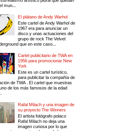
 surrealismo artístico plural que quedan
el mun...
El plátano de Andy Warhol
Este cartel de Andy Warhol de
1967 era para anunciar un
disco y unas actuaciones del
grupo de rock The Velvet
erground que en este caso...
Cartel publicitario de TWA en
1956 para promocionar New
York
Este es un cartel turístico,
para publicitar la compañía de
ación de TWA . El cartel que muestras
uno de los más famosos de la edad
..
Rafal Milach y una imagen de
su proyecto The Winners
El artista fotógrafo polaco
Rafal Milach no deja una
imagen curiosa por lo que