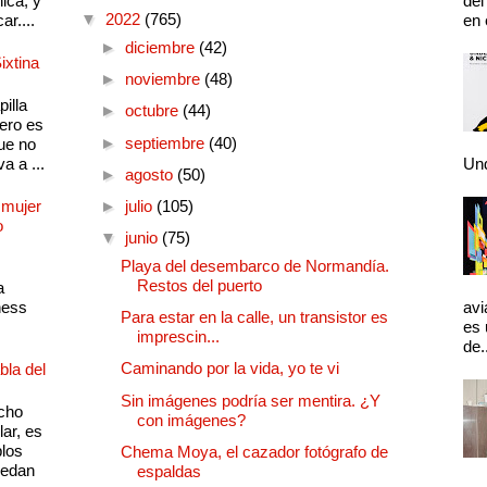
ica, y
del
▼
2022
(765)
ar....
en 
►
diciembre
(42)
ixtina
►
noviembre
(48)
illa
►
octubre
(44)
pero es
►
septiembre
(40)
ue no
a a ...
Und
►
agosto
(50)
 mujer
►
julio
(105)
o
▼
junio
(75)
Playa del desembarco de Normandía.
Restos del puerto
a
ness
avi
Para estar en la calle, un transistor es
es 
imprescin...
de.
Caminando por la vida, yo te vi
bla del
Sin imágenes podría ser mentira. ¿Y
cho
con imágenes?
lar, es
plos
Chema Moya, el cazador fotógrafo de
quedan
espaldas