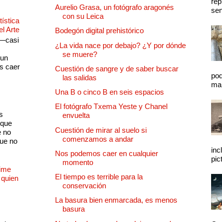
rep
Aurelio Grasa, un fotógrafo aragonés
sen
con su Leica
ística
el Arte
Bodegón digital prehistórico
 —casi
¿La vida nace por debajo? ¿Y por dónde
s
se muere?
 un
as caer
Cuestión de sangre y de saber buscar
pod
las salidas
mal
Una B o cinco B en seis espacios
El fotógrafo Txema Yeste y Chanel
s
envuelta
 que
Cuestión de mirar al suelo si
e no
comenzamos a andar
que no
inc
Nos podemos caer en cualquier
pic
momento
Dime
El tiempo es terrible para la
 quien
conservación
La basura bien enmarcada, es menos
basura