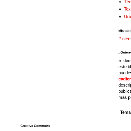
Téc
Tex
Urb
Mis tabl
Pinter
¿Quiere
Si des
este b
puedes
cadie
descri
public
más p
Tema 
Creative Commons