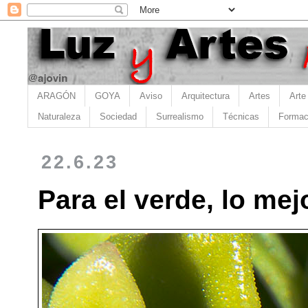
ARAGÓN
GOYA
Aviso
Arquitectura
Artes
Arte
Naturaleza
Sociedad
Surrealismo
Técnicas
Formac
22.6.23
Para el verde, lo me