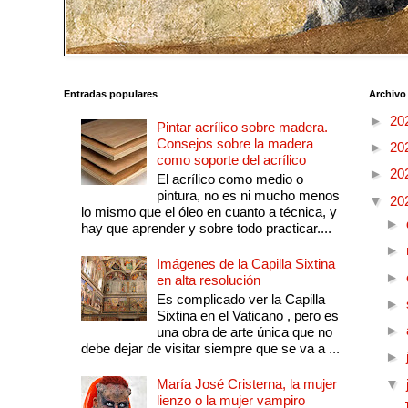
Entradas populares
Archivo
►
20
Pintar acrílico sobre madera.
Consejos sobre la madera
►
20
como soporte del acrílico
►
20
El acrílico como medio o
pintura, no es ni mucho menos
▼
20
lo mismo que el óleo en cuanto a técnica, y
►
hay que aprender y sobre todo practicar....
►
Imágenes de la Capilla Sixtina
►
en alta resolución
Es complicado ver la Capilla
►
Sixtina en el Vaticano , pero es
►
una obra de arte única que no
debe dejar de visitar siempre que se va a ...
►
María José Cristerna, la mujer
▼
lienzo o la mujer vampiro