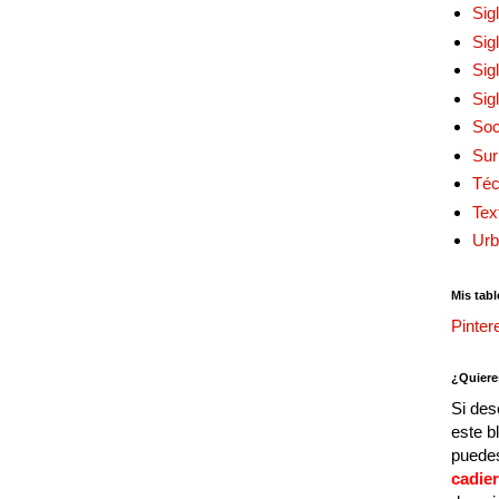
Sig
Sig
Sig
Sig
Soc
Sur
Téc
Tex
Urb
Mis tabl
Pinter
¿Quiere
Si des
este b
puedes
cadie