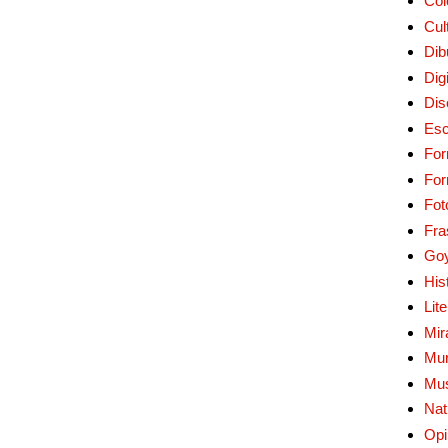
Col
Cul
Dib
Digi
Dis
Esc
For
Fo
Fot
Fra
Go
His
Lit
Mir
Mur
Mu
Nat
Opi