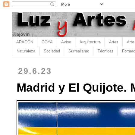
ARAGÓN
GOYA
Aviso
Arquitectura
Artes
Arte
Naturaleza
Sociedad
Surrealismo
Técnicas
Formac
29.6.23
Madrid y El Quijote.