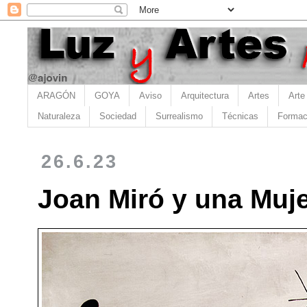
ARAGÓN
GOYA
Aviso
Arquitectura
Artes
Arte
Naturaleza
Sociedad
Surrealismo
Técnicas
Formac
26.6.23
Joan Miró y una Muje