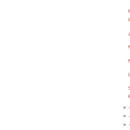
►
►
►