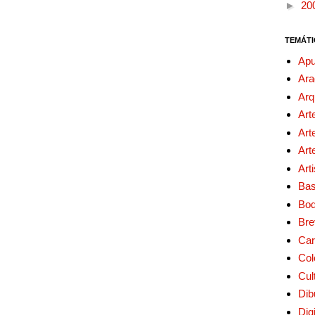
►
20
TEMÁTI
Apu
Ara
Arq
Art
Art
Art
Art
Bas
Bo
Bre
Car
Col
Cul
Dib
Digi