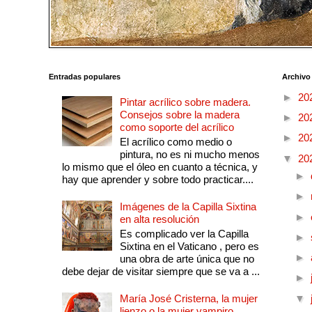
Entradas populares
Archivo
►
20
Pintar acrílico sobre madera.
Consejos sobre la madera
►
20
como soporte del acrílico
►
20
El acrílico como medio o
pintura, no es ni mucho menos
▼
20
lo mismo que el óleo en cuanto a técnica, y
►
hay que aprender y sobre todo practicar....
►
Imágenes de la Capilla Sixtina
►
en alta resolución
Es complicado ver la Capilla
►
Sixtina en el Vaticano , pero es
►
una obra de arte única que no
debe dejar de visitar siempre que se va a ...
►
María José Cristerna, la mujer
▼
lienzo o la mujer vampiro