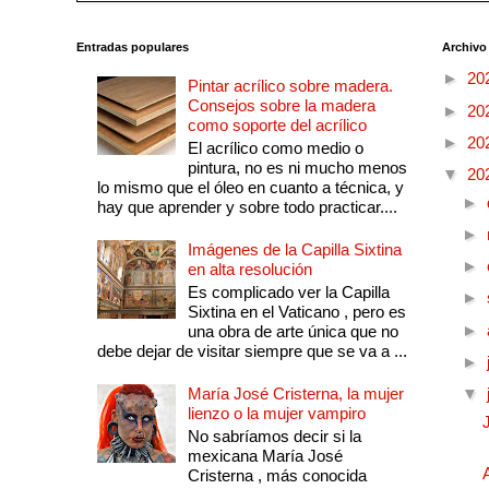
Entradas populares
Archivo
►
20
Pintar acrílico sobre madera.
Consejos sobre la madera
►
20
como soporte del acrílico
►
20
El acrílico como medio o
pintura, no es ni mucho menos
▼
20
lo mismo que el óleo en cuanto a técnica, y
►
hay que aprender y sobre todo practicar....
►
Imágenes de la Capilla Sixtina
►
en alta resolución
Es complicado ver la Capilla
►
Sixtina en el Vaticano , pero es
►
una obra de arte única que no
debe dejar de visitar siempre que se va a ...
►
María José Cristerna, la mujer
▼
lienzo o la mujer vampiro
No sabríamos decir si la
mexicana María José
Cristerna , más conocida