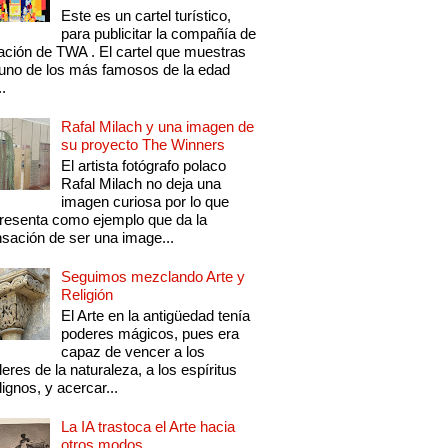
Este es un cartel turístico,
para publicitar la compañía de
ación de TWA . El cartel que muestras
uno de los más famosos de la edad
..
Rafal Milach y una imagen de
su proyecto The Winners
El artista fotógrafo polaco
Rafal Milach no deja una
imagen curiosa por lo que
resenta como ejemplo que da la
sación de ser una image...
Seguimos mezclando Arte y
Religión
El Arte en la antigüedad tenía
poderes mágicos, pues era
capaz de vencer a los
eres de la naturaleza, a los espíritus
ignos, y acercar...
La IA trastoca el Arte hacia
otros modos