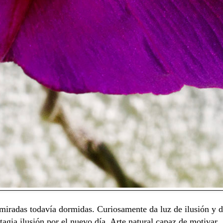
miradas todavía dormidas. Curiosamente da luz de ilusión y d
agia ilusión por el nuevo día. Arte natural capaz de motivar.