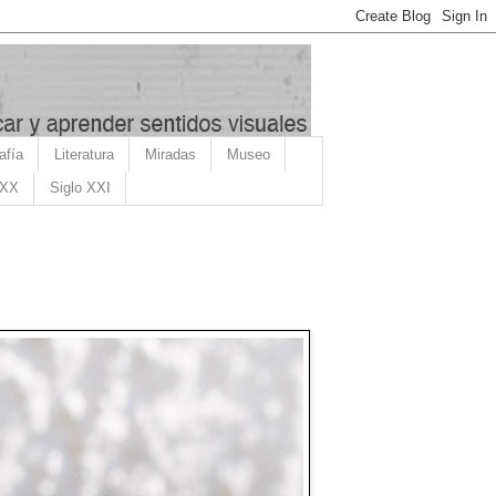
afía
Literatura
Miradas
Museo
 XX
Siglo XXI