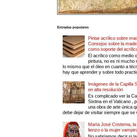
Entradas populares
Pintar acrílico sobre ma
Consejos sobre la made
como soporte del acrílic
El acrílico como medio 
pintura, no es ni mucho
lo mismo que el óleo en cuanto a técn
hay que aprender y sobre todo practic
Imágenes de la Capilla S
en alta resolución
Es complicado ver la Cap
Sixtina en el Vaticano , 
una obra de arte única q
debe dejar de visitar siempre que se v
María José Cristerna, la
lienzo o la mujer vampir
No sabríamos decir si la