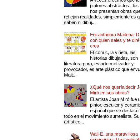
pintores abstractos , los
nos presentan obras qu
reflejan realidades, simplemente es 
saben ni dibuj...
Encantadora Maitena. 
con quien sales y te diré
eres
El comic, la viñeta, las
historias dibujadas, son
literatura pura, es arte motivador y
provocador, es arte plástico que env
Mait...
¿Qué nos quería decir 
Miró en sus obras?
El artista Joan Miró fue 
pintor, escultor y cerami
español que se destacó
todo en el movimiento surrealista. Su 
artístico...
Wall-E, una maravillosa
experiencia. Una películ