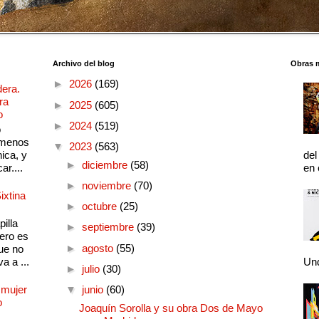
Archivo del blog
Obras 
►
2026
(169)
dera.
ra
►
2025
(605)
o
►
2024
(519)
o
 menos
▼
2023
(563)
ica, y
del
►
diciembre
(58)
ar....
en 
►
noviembre
(70)
ixtina
►
octubre
(25)
illa
►
septiembre
(39)
pero es
►
agosto
(55)
ue no
a a ...
Und
►
julio
(30)
 mujer
▼
junio
(60)
o
Joaquín Sorolla y su obra Dos de Mayo