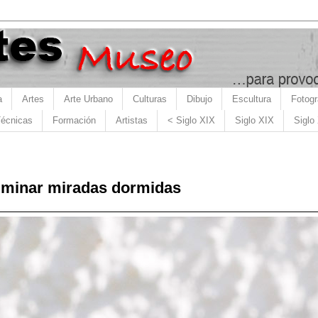
a
Artes
Arte Urbano
Culturas
Dibujo
Escultura
Fotogr
écnicas
Formación
Artistas
< Siglo XIX
Siglo XIX
Siglo
luminar miradas dormidas