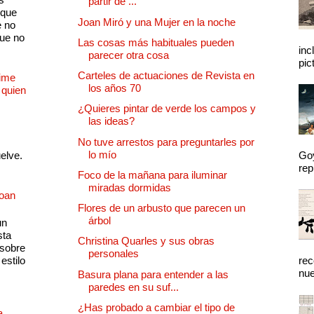
partir de ...
 que
Joan Miró y una Mujer en la noche
e no
que no
Las cosas más habituales pueden
inc
parecer otra cosa
pic
Carteles de actuaciones de Revista en
Dime
los años 70
 quien
¿Quieres pintar de verde los campos y
las ideas?
No tuve arrestos para preguntarles por
lo mío
uelve.
Goy
rep
Foco de la mañana para iluminar
miradas dormidas
Joan
Flores de un arbusto que parecen un
árbol
un
sta
Christina Quarles y sus obras
 sobre
personales
estilo
rec
nue
Basura plana para entender a las
paredes en su suf...
¿Has probado a cambiar el tipo de
a