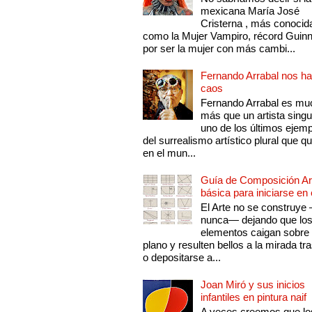
mexicana María José
Cristerna , más conocid
como la Mujer Vampiro, récord Guin
por ser la mujer con más cambi...
Fernando Arrabal nos ha
caos
Fernando Arrabal es mu
más que un artista singu
uno de los últimos ejem
del surrealismo artístico plural que 
en el mun...
Guía de Composición Art
básica para iniciarse en 
El Arte no se construye
nunca— dejando que lo
elementos caigan sobre
plano y resulten bellos a la mirada tr
o depositarse a...
Joan Miró y sus inicios
infantiles en pintura naif
A veces creemos que lo