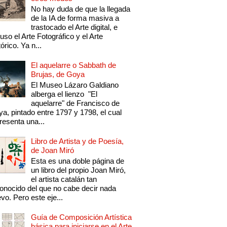
No hay duda de que la llegada
de la IA de forma masiva a
trastocado el Arte digital, e
luso el Arte Fotográfico y el Arte
tórico. Ya n...
El aquelarre o Sabbath de
Brujas, de Goya
El Museo Lázaro Galdiano
alberga el lienzo "El
aquelarre" de Francisco de
a, pintado entre 1797 y 1798, el cual
resenta una...
Libro de Artista y de Poesía,
de Joan Miró
Esta es una doble página de
un libro del propio Joan Miró,
el artista catalán tan
onocido del que no cabe decir nada
vo. Pero este eje...
Guía de Composición Artística
básica para iniciarse en el Arte