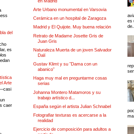
en Madrid
Arte Urbano monumental en Varsovia
a
ness
avi
Cerámica en un hospital de Zaragoza
es 
de.
Madrid y El Quijote. Muy buena relación
bla del
Retrato de Madame Josette Gris de
Juan Gris
cho
lar, es
Naturaleza Muerta de un joven Salvador
plos
Dalí
quedan
Gustav Klimt y su "Dama con un
rep
abanico"
sen
ística
Haga muy mal en preguntarme cosas
el Arte
serias
 —casi
Johanna Montero Matamoros y su
s
trabajo artístico d...
 un
as caer
España según el artista Julian Schnabel
pod
Fotografiar texturas es acercarse a la
mal
realidad
Ejercicio de composición para adultos a
s