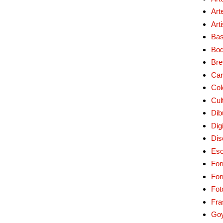
Art
Art
Bas
Bo
Bre
Car
Col
Cul
Dib
Digi
Dis
Esc
For
Fo
Fot
Fra
Go