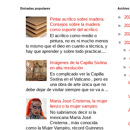
Entradas populares
Archivo
►
20
Pintar acrílico sobre madera.
Consejos sobre la madera
►
20
como soporte del acrílico
►
20
El acrílico como medio o
pintura, no es ni mucho menos
▼
20
lo mismo que el óleo en cuanto a técnica, y
►
hay que aprender y sobre todo practicar....
►
Imágenes de la Capilla Sixtina
►
en alta resolución
Es complicado ver la Capilla
▼
Sixtina en el Vaticano , pero es
una obra de arte única que no
debe dejar de visitar siempre que se va a ...
María José Cristerna, la mujer
lienzo o la mujer vampiro
No sabríamos decir si la
mexicana María José
Cristerna , más conocida
como la Mujer Vampiro, récord Guinness