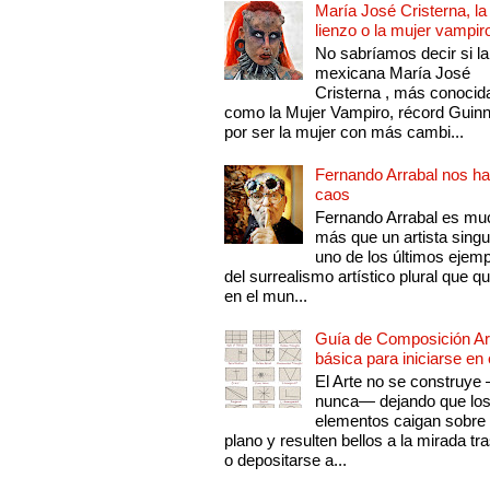
María José Cristerna, la
lienzo o la mujer vampir
No sabríamos decir si la
mexicana María José
Cristerna , más conocid
como la Mujer Vampiro, récord Guin
por ser la mujer con más cambi...
Fernando Arrabal nos ha
caos
Fernando Arrabal es mu
más que un artista singu
uno de los últimos ejem
del surrealismo artístico plural que 
en el mun...
Guía de Composición Art
básica para iniciarse en 
El Arte no se construye
nunca— dejando que lo
elementos caigan sobre
plano y resulten bellos a la mirada tr
o depositarse a...