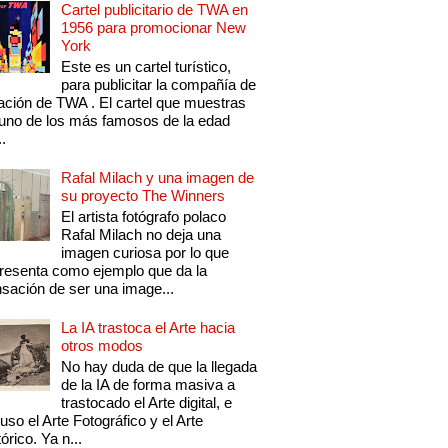
Cartel publicitario de TWA en
1956 para promocionar New
York
Este es un cartel turístico,
para publicitar la compañía de
ación de TWA . El cartel que muestras
uno de los más famosos de la edad
..
Rafal Milach y una imagen de
su proyecto The Winners
El artista fotógrafo polaco
Rafal Milach no deja una
imagen curiosa por lo que
resenta como ejemplo que da la
sación de ser una image...
La IA trastoca el Arte hacia
otros modos
No hay duda de que la llegada
de la IA de forma masiva a
trastocado el Arte digital, e
luso el Arte Fotográfico y el Arte
tórico. Ya n...