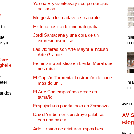
Yelena Bryksenkova y sus personajes
solitarios
a
Me gustan los cadáveres naturales
otro
Historia básica de cinematografía
Jordi Santacana y una obra de un
que
pla
expresionismo cas...
e yo
o d
Las vidrieras son Arte Mayor e incluso
Arte Grande
Torre
Feminismo artístico en Lleida. Mural que
ghel el
nos mira
e
El Capitán Tormenta. Ilustración de hace
eter
mat
más de un...
con
El Arte Contemporáneo crece en
randes
tamaño
AVISO
Empujad una puerta, solo en Zaragoza
David Ymbernon construye palabras
AVIS
con una paleta
Blog
Arte Urbano de criaturas imposibles
Este b