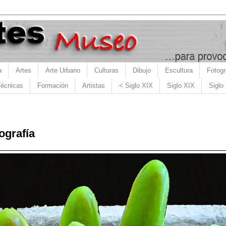
a
Artes
Arte Urbano
Culturas
Dibujo
Escultura
Fotogr
écnicas
Formación
Artistas
< Siglo XIX
Siglo XIX
Siglo
ografía