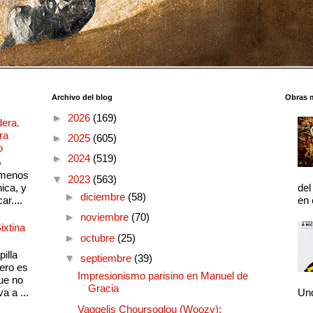
Archivo del blog
Obras 
►
2026
(169)
dera.
ra
►
2025
(605)
o
►
2024
(519)
o
 menos
▼
2023
(563)
ica, y
del
►
diciembre
(58)
ar....
en 
►
noviembre
(70)
ixtina
►
octubre
(25)
illa
▼
septiembre
(39)
pero es
Impresionismo parisino en Manuel de
ue no
Gracia
a a ...
Und
Vaggelis Choursoglou (Woozy):