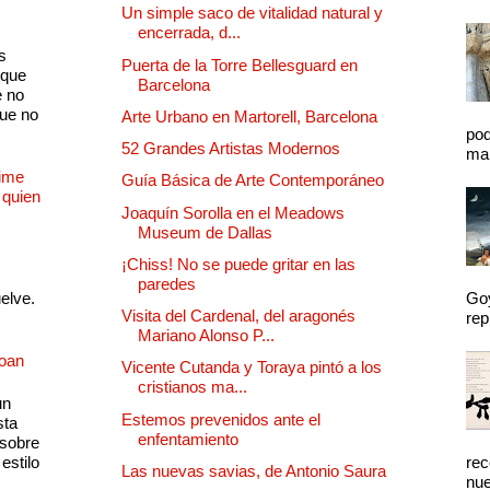
Un simple saco de vitalidad natural y
encerrada, d...
s
Puerta de la Torre Bellesguard en
 que
Barcelona
e no
que no
Arte Urbano en Martorell, Barcelona
pod
52 Grandes Artistas Modernos
mal
Dime
Guía Básica de Arte Contemporáneo
 quien
Joaquín Sorolla en el Meadows
Museum de Dallas
¡Chiss! No se puede gritar en las
paredes
uelve.
Goy
Visita del Cardenal, del aragonés
rep
Mariano Alonso P...
Joan
Vicente Cutanda y Toraya pintó a los
cristianos ma...
un
Estemos prevenidos ante el
sta
enfentamiento
 sobre
estilo
rec
Las nuevas savias, de Antonio Saura
nue