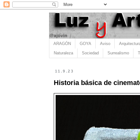
ARAGÓN
GOYA
Aviso
Arquitectur
Naturaleza
Sociedad
Surrealismo
T
11.9.23
Historia básica de cinemat