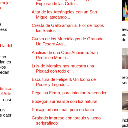
 mujer
Explorando las Cultu...
o
Altar de los Arcángeles con un San
Miguel atacando...
a
Cresta de Gallo amarilla. Flor de Todos
ness
avi
los Santos
es 
Cueva de los Murciélagos de Granada:
de.
Un Tesoro Arq...
bla del
Análisis de una Obra Anónima: San
cho
Pedro en Martiri...
lar, es
Luis de Morales nos muestra una
plos
Piedad con todo el...
quedan
rep
Escultura de Felipe II: Un Icono de
sen
Poder y Legado...
ística
Pegatina Firma, para intentar trascender
el Arte
 —casi
Bodegón surrealista con luz natural
s
Paisaje urbano, naíf pero no tanto
 un
as caer
Grabado impreso con tórculo y luego
inc
serigrafiado
pic