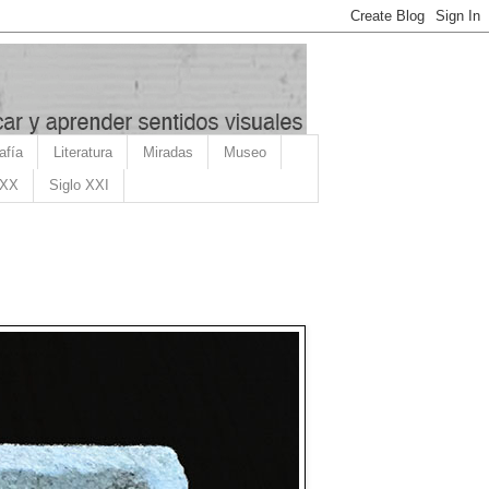
afía
Literatura
Miradas
Museo
 XX
Siglo XXI