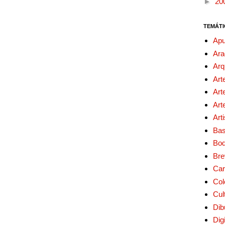
►
20
TEMÁTI
Apu
Ara
Arq
Art
Art
Art
Art
Bas
Bo
Bre
Car
Col
Cul
Dib
Digi