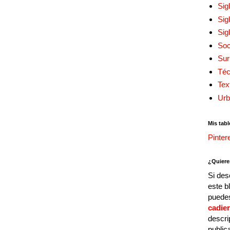
Sig
Sig
Sig
Soc
Sur
Téc
Tex
Urb
Mis tabl
Pinter
¿Quiere
Si des
este b
puedes
cadie
descri
public