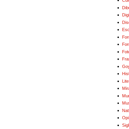
Cul
Dib
Digi
Dis
Esc
For
Fo
Fot
Fra
Go
His
Lit
Mir
Mur
Mu
Nat
Opi
Sig