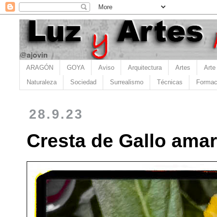
ARAGÓN
GOYA
Aviso
Arquitectura
Artes
Arte
Naturaleza
Sociedad
Surrealismo
Técnicas
Formac
28.9.23
Cresta de Gallo amar