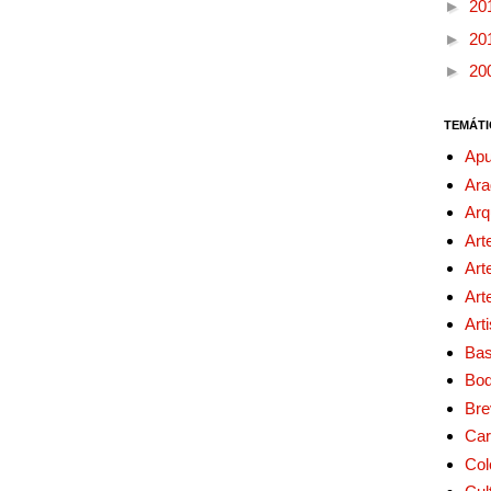
►
20
►
20
►
20
TEMÁTI
Apu
Ara
Arq
Art
Art
Art
Art
Bas
Bo
Bre
Car
Col