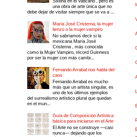
Sixtina en el Vaticano , pero es
una obra de arte única que no
debe dejar de visitar siempre que se va a ...
María José Cristerna, la mujer
lienzo o la mujer vampiro
No sabríamos decir si la
mexicana María José
Cristerna , más conocida
como la Mujer Vampiro, récord Guinness
por ser la mujer con más cambi...
Fernando Arrabal nos habla del
caos
Fernando Arrabal es mucho
más que un artista singular, es
uno de los últimos ejemplos
del surrealismo artístico plural que quedan
en el mun...
Guía de Composición Artística
básica para iniciarse en el Arte
El Arte no se construye —casi
nunca— dejando que los