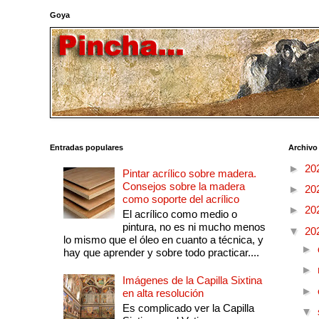
Goya
Entradas populares
Archivo
►
20
Pintar acrílico sobre madera.
Consejos sobre la madera
►
20
como soporte del acrílico
►
20
El acrílico como medio o
pintura, no es ni mucho menos
▼
20
lo mismo que el óleo en cuanto a técnica, y
►
hay que aprender y sobre todo practicar....
►
Imágenes de la Capilla Sixtina
►
en alta resolución
Es complicado ver la Capilla
▼