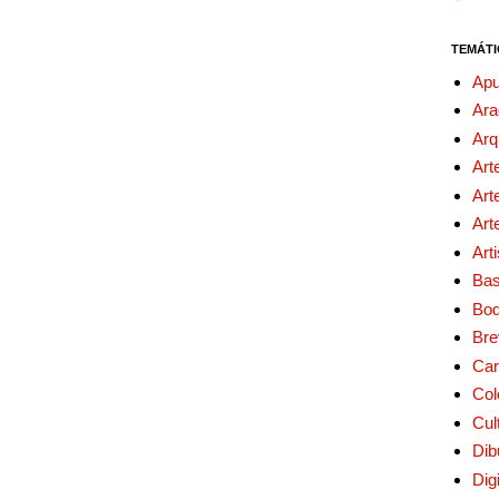
TEMÁTI
Apu
Ara
Arq
Art
Art
Art
Art
Bas
Bo
Bre
Car
Col
Cul
Dib
Digi