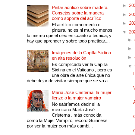
►
20
Pintar acrílico sobre madera.
Consejos sobre la madera
►
20
como soporte del acrílico
►
20
El acrílico como medio o
pintura, no es ni mucho menos
▼
20
lo mismo que el óleo en cuanto a técnica, y
►
hay que aprender y sobre todo practicar....
►
Imágenes de la Capilla Sixtina
►
en alta resolución
Es complicado ver la Capilla
▼
Sixtina en el Vaticano , pero es
una obra de arte única que no
debe dejar de visitar siempre que se va a ...
María José Cristerna, la mujer
lienzo o la mujer vampiro
No sabríamos decir si la
mexicana María José
Cristerna , más conocida
como la Mujer Vampiro, récord Guinness
por ser la mujer con más cambi...